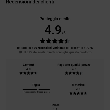
Recensioni dei clienti
Punteggio medio
4.9
/5
basato su
470 recensioni verificate
dal settembre 2025
Il 89% dei nostri clienti consiglia questo prodotto
Comfort
Rapporto qualità-prezzo
4.8
4.7
Taglia
Materiale
4.8
Troppo piccolo
Troppo grande
Colore
4.9