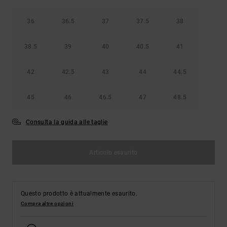
36
36.5
37
37.5
38
38.5
39
40
40.5
41
42
42.5
43
44
44.5
45
46
46.5
47
48.5
Consulta la guida alle taglie
Articolo esaurito
Questo prodotto è attualmente esaurito.
Compra altre opzioni