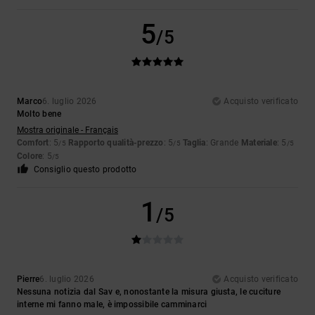
5
/5
Marco
6. luglio 2026
Acquisto verificato
Molto bene
Mostra originale - Français
Comfort
: 5
Rapporto qualità-prezzo
: 5
Taglia
: Grande
Materiale
: 5
/5
/5
/5
Colore
: 5
/5
Consiglio questo prodotto
1
/5
Pierre
6. luglio 2026
Acquisto verificato
Nessuna notizia dal Sav e, nonostante la misura giusta, le cuciture
interne mi fanno male, è impossibile camminarci