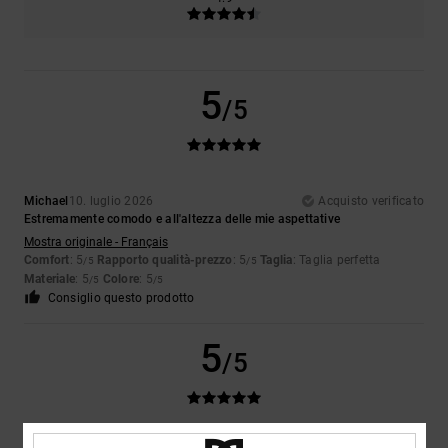
5
/5
Michael
10. luglio 2026
Acquisto verificato
Estremamente comodo e all'altezza delle mie aspettative
Mostra originale - Français
Comfort
: 5
Rapporto qualità-prezzo
: 5
Taglia
: Taglia perfetta
/5
/5
Materiale
: 5
Colore
: 5
/5
/5
Consiglio questo prodotto
5
/5