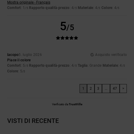
Mostra originale - Français
Comfort
: 1
Rapporto qualità-prezzo
: 4
Materiale
: 4
Colore
: 4
/5
/5
/5
/5
5
/5
Iacopo
5. luglio 2026
Acquisto verificato
Piace il colore
Comfort
: 5
Rapporto qualità-prezzo
: 4
Taglia
: Grande
Materiale
: 4
/5
/5
/5
Colore
: 5
/5
1
2
3
...
47
>
Verificato da
TrustVille
VISTI DI RECENTE