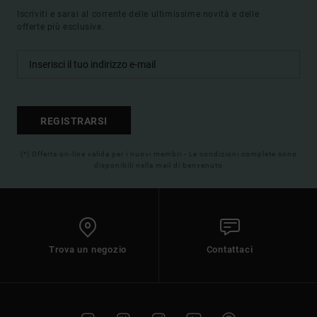
Iscriviti e sarai al corrente delle ultimissime novità e delle
offerte più esclusive.
REGISTRARSI
(*) Offerta on-line valida per i nuovi membri - Le condizioni complete sono
disponibili nella mail di benvenuto
Trova un negozio
Contattaci