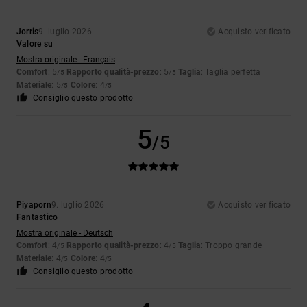
Jorris
9. luglio 2026
Acquisto verificato
Valore su
Mostra originale - Français
Comfort
: 5
Rapporto qualità-prezzo
: 5
Taglia
: Taglia perfetta
/5
/5
Materiale
: 5
Colore
: 4
/5
/5
Consiglio questo prodotto
5
/5
Piyaporn
9. luglio 2026
Acquisto verificato
Fantastico
Mostra originale - Deutsch
Comfort
: 4
Rapporto qualità-prezzo
: 4
Taglia
: Troppo grande
/5
/5
Materiale
: 4
Colore
: 4
/5
/5
Consiglio questo prodotto