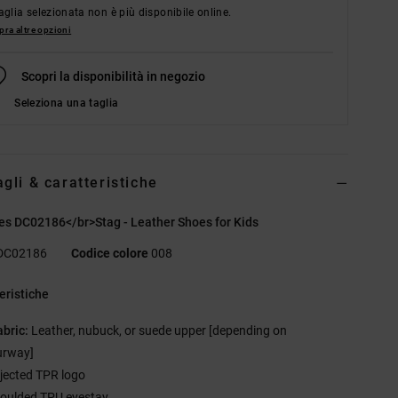
aglia selezionata non è più disponibile online.
ra altre opzioni
Scopri la disponibilità in negozio
Seleziona una taglia
agli & caratteristiche
s DC02186</br>Stag - Leather Shoes for Kids
DC02186
Codice colore
008
eristiche
abric:
Leather, nubuck, or suede upper [depending on
urway]
njected TPR logo
oulded TPU eyestay