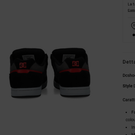
La t
Comp
Dett
Dcshoe
Style
Caratt
F
colo
I
M