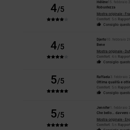
Hélène
15. febbraio 
4
/5
Robustezza
Mostra originale - Fr
Comfort
: 5
Rapport
/5
Consiglio quest
Djerto
10. febbraio 
4
/5
Bene
Mostra originale - Du
Comfort
: 4
Rapport
/5
Consiglio quest
5
Raffaela
3. febbraio
/5
Ottima qualità e ott
Comfort
: 5
Rapport
/5
Consiglio quest
Jennifer
1. febbraio
5
/5
Che bello... davver
Mostra originale - En
Comfort
: 5
Rapport
/5