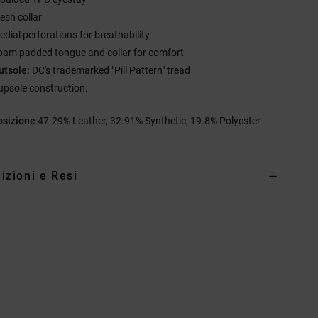
esh collar
edial perforations for breathability
oam padded tongue and collar for comfort
utsole:
DC's trademarked "Pill Pattern" tread
upsole construction.
sizione
47.29% Leather, 32.91% Synthetic, 19.8% Polyester
izioni e Resi