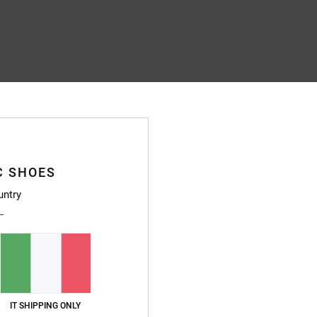
C SHOES
untry
IT SHIPPING ONLY