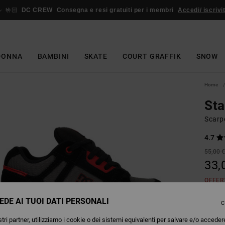
🤟🏻
DC CREW
Consegna e resi gratuiti per i membri
Accedi/ iscrivit
DONNA
BAMBINI
SKATE
COURT GRAFFIK
SNOW
Home
St
Scarp
4.7
55,00 
33,
OFFER
EDE AI TUOI DATI PERSONALI
C
Colori
tri partner, utilizziamo i cookie o dei sistemi equivalenti per salvare e/o acceder