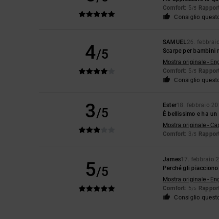
Comfort
: 5
Rapport
/5
Consiglio quest
SAMUEL
26. febbrai
4
/5
Scarpe per bambini 
Mostra originale - En
Comfort
: 5
Rapport
/5
Consiglio quest
3
Ester
18. febbraio 2
/5
È bellissimo e ha un
Mostra originale - Ca
Comfort
: 3
Rapport
/5
James
17. febbraio 
5
/5
Perché gli piacciono
Mostra originale - En
Comfort
: 5
Rapport
/5
Consiglio quest