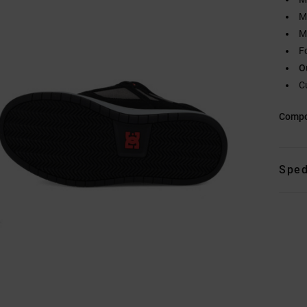
M
M
F
O
C
Compo
Sped