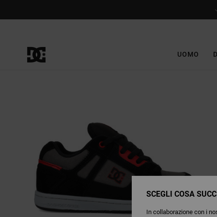
Salta
alle
informazioni
sul
prodotto
UOMO
SCEGLI COSA SUCC
In collaborazione con i nos