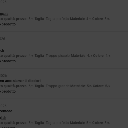
2026
ançais
o qualità-prezzo
: 5
Taglia
: Taglia perfetta
Materiale
: 4
Colore
: 5
/5
/5
/5
o prodotto
2026
tch
o qualità-prezzo
: 4
Taglia
: Troppo piccolo
Materiale
: 4
Colore
: 4
/5
/5
/5
o prodotto
 2026
imo accostamenti di colori
o qualità-prezzo
: 5
Taglia
: Troppo grande
Materiale
: 5
Colore
: 5
/5
/5
/5
o prodotto
 2026
o comodo
glish
o qualità-prezzo
: 5
Taglia
: Taglia perfetta
Materiale
: 5
Colore
: 5
/5
/5
/5