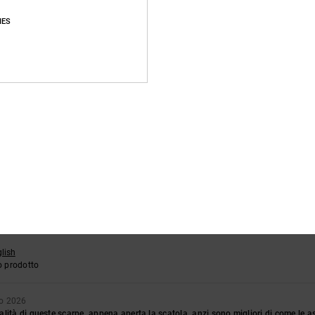
Punteggio medio
IES
4.7
/5
basato su
30 recensioni verificate
dal settembre 2025
Il 87% dei nostri clienti consiglia questo prodotto
pporto qualità-prezzo
Taglia
Material
4.8
4.8
Troppo piccolo
Troppo grande
glish
o prodotto
o 2026
lità di queste scarpe, appena aperta la scatola, anzi sono migliori di come le a