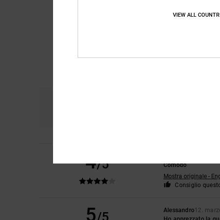
VIEW ALL COUNTR
Comfort
Ra
4.7
4
Will
15. marzo 2026
/5
Comodo
Mostra originale - En
Consiglio quest
5
Alessandro
12. marz
/5
Ho apprezzato la qua