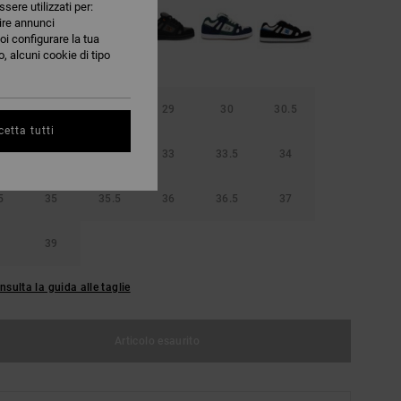
ssere utilizzati per:
nire annunci
oi configurare la tua
, alcuni cookie di tipo
5
28
28.5
29
30
30.5
etta tutti
32
32.5
33
33.5
34
5
35
35.5
36
36.5
37
39
nsulta la guida alle taglie
Articolo esaurito