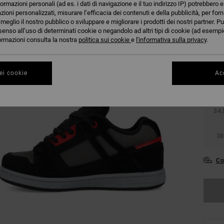
formazioni personali (ad es. i dati di navigazione e il tuo indirizzo IP) potrebbero e
azioni personalizzati, misurare l’efficacia dei contenuti e della pubblicità, per for
eglio il nostro pubblico o sviluppare e migliorare i prodotti dei nostri partner. Pu
senso all’uso di determinati cookie o negandolo ad altri tipi di cookie (ad esempio
nformazioni consulta la nostra
politica sui cookie
e
l'informativa sulla privacy
.
27.
ei cookie
Acc
31
34.
38
Co