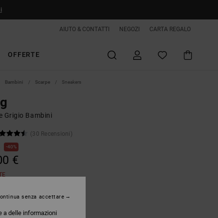
i
AIUTO & CONTATTI
NEGOZI
CARTA REGALO
OFFERTE
Bambini
Scarpe
Sneakers
ag
e Grigio Bambini
(30 Recensioni)
€
40%
00 €
TE
ontinua senza accettare
Black/grey/red
e a delle informazioni