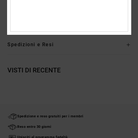
Composizione
[Tessuto principale] 75% cotone, 25% cotone
riciclato
Spedizioni e Resi
VISTI DI RECENTE
Spedizione e reso gratuiti per i membri
Reso entro 30 giorni
Unisciti al programma fedeltà