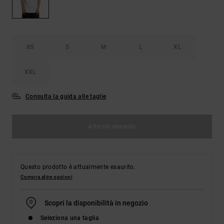
Borse e
risposte
zaini
alle
domande
più
Cinture e
frequenti e
XS
S
M
L
XL
portamonete
accedi al
nostro
modulo di
XXL
contatto.
Consulta la guida alle taglie
Consulta
le FAQ
Articolo esaurito
Questo prodotto è attualmente esaurito.
Compra altre opzioni
Scopri la disponibilità in negozio
Seleziona una taglia