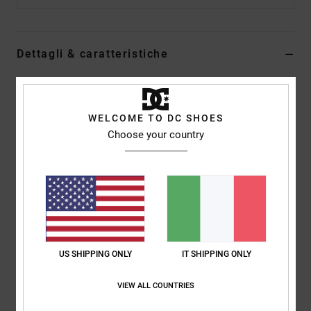
Dettagli & caratteristiche
Maglietta a maniche corte Bianco Uomo
Style
ADYZT05408
Codice colore
wbv0
WELCOME TO DC SHOES
Choose your country
Caratteristiche
Collezione:
collezione Lineguide AM
Tessuto:
jersey in misto di cotone (75%) e cotone riciclato
(25%) [200 g/m2]
Vestibilità:
vestibilità standard
Collo:
Girocollo
US SHIPPING ONLY
IT SHIPPING ONLY
Maniche:
maniche corte
Marcatura:
stampa sul petto
VIEW ALL COUNTRIES
Etichetta serigrafata centrale sul collo posteriore
Etichetta verticale sovrapposta sull'orlo