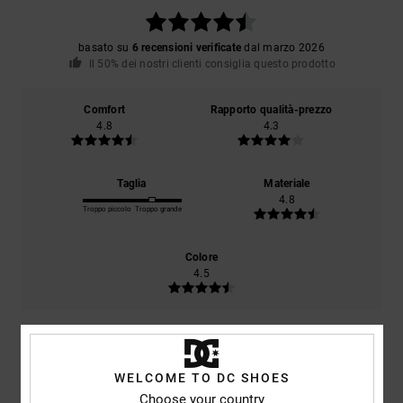
basato su
6 recensioni verificate
dal marzo 2026
Il 50% dei nostri clienti consiglia questo prodotto
Comfort
Rapporto qualità-prezzo
4.8
4.3
Taglia
Materiale
4.8
Troppo piccolo
Troppo grande
Colore
4.5
4
/5
WELCOME TO DC SHOES
Choose your country