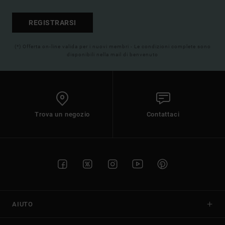
REGISTRARSI
(*) Offerta on-line valida per i nuovi membri - Le condizioni complete sono
disponibili nella mail di benvenuto
Trova un negozio
Contattaci
AIUTO