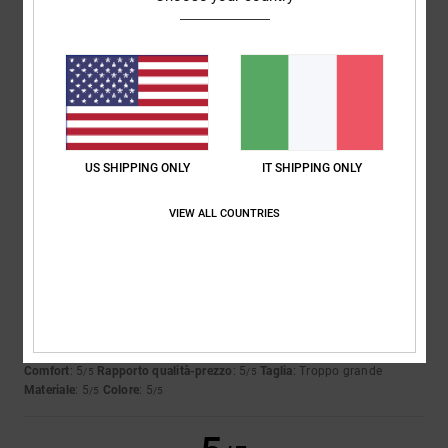
Marc
10. luglio 2026
Acquisto verificato
Perché sì.
Mostra originale - Français
Comfort
: 4
Rapporto qualità-prezzo
: 5
Taglia
: Taglia perfetta
/5
/5
Materiale
: 4
Colore
: 3
/5
/5
US SHIPPING ONLY
IT SHIPPING ONLY
5
/5
VIEW ALL COUNTRIES
Victor
25. maggio 2026
Acquisto verificato
Ottimo prodotto, è proprio quello che cercavo: un paio di jeans classici.
Sembrano di buona qualità e il tessuto è ottimo
Mostra originale - Castellano
Comfort
: 5
Rapporto qualità-prezzo
: 5
Taglia
: Troppo grande
/5
/5
Materiale
: 5
Colore
: 5
/5
/5