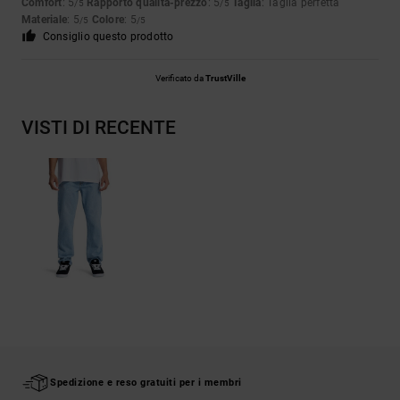
Comfort
: 5
Rapporto qualità-prezzo
: 5
Taglia
: Taglia perfetta
/5
/5
Materiale
: 5
Colore
: 5
/5
/5
Consiglio questo prodotto
Verificato da
TrustVille
VISTI DI RECENTE
Spedizione e reso gratuiti per i membri