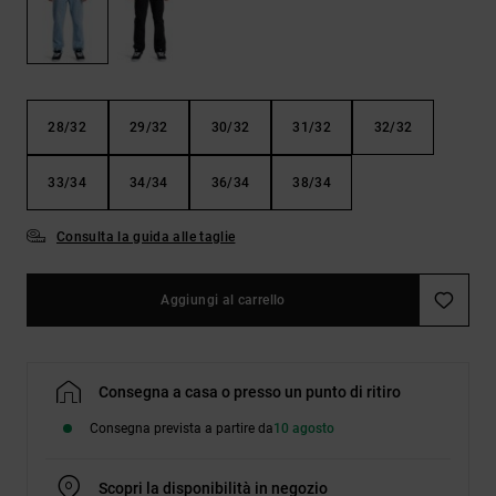
Borse e
risposte
zaini
alle
domande
più
Cinture e
frequenti e
portamonete
accedi al
28/32
29/32
30/32
31/32
32/32
nostro
modulo di
contatto.
33/34
34/34
36/34
38/34
Consulta
le FAQ
Consulta la guida alle taglie
Aggiungi al carrello
Consegna a casa o presso un punto di ritiro
Consegna prevista a partire da
10 agosto
Scopri la disponibilità in negozio