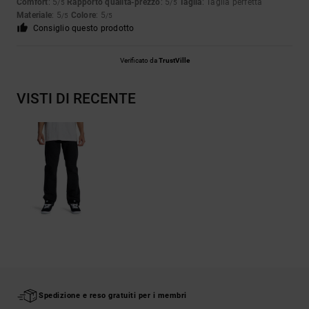
Comfort
: 5
Rapporto qualità-prezzo
: 5
Taglia
: Taglia perfetta
/5
/5
Materiale
: 5
Colore
: 5
/5
/5
Consiglio questo prodotto
Verificato da
TrustVille
VISTI DI RECENTE
Spedizione e reso gratuiti per i membri