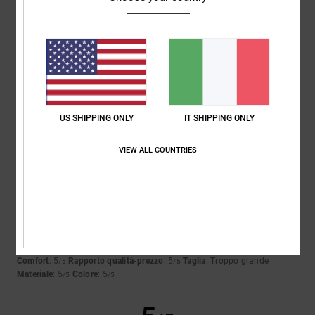
Marc
10. luglio 2026
Acquisto verificato
Perché sì.
Mostra originale - Français
Comfort
: 4
Rapporto qualità-prezzo
: 5
Taglia
: Taglia perfetta
/5
/5
Materiale
: 4
Colore
: 3
/5
/5
US SHIPPING ONLY
IT SHIPPING ONLY
5
/5
VIEW ALL COUNTRIES
Victor
25. maggio 2026
Acquisto verificato
Ottimo prodotto, è proprio quello che cercavo: un paio di jeans classici.
Sembrano di buona qualità e il tessuto è ottimo
Mostra originale - Castellano
Comfort
: 5
Rapporto qualità-prezzo
: 5
Taglia
: Troppo grande
/5
/5
Materiale
: 5
Colore
: 5
/5
/5