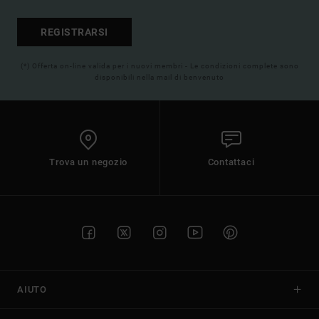
REGISTRARSI
(*) Offerta on-line valida per i nuovi membri - Le condizioni complete sono
disponibili nella mail di benvenuto
Trova un negozio
Contattaci
AIUTO