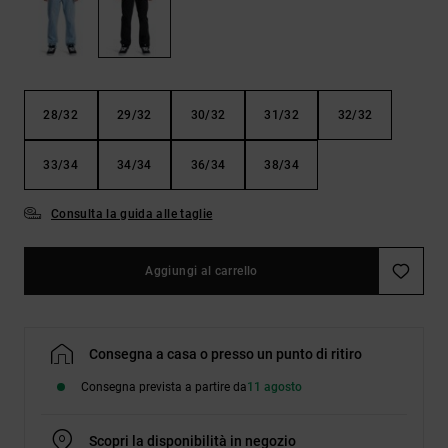
Borse e
risposte
zaini
alle
domande
più
Cinture e
frequenti e
portamonete
accedi al
28/32
29/32
30/32
31/32
32/32
nostro
modulo di
contatto.
33/34
34/34
36/34
38/34
Consulta
le FAQ
Consulta la guida alle taglie
Aggiungi al carrello
Consegna a casa o presso un punto di ritiro
Consegna prevista a partire da
11 agosto
Scopri la disponibilità in negozio