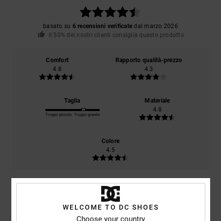
basato su
6 recensioni verificate
dal marzo 2026
Il 50% dei nostri clienti consiglia questo prodotto
Comfort
Rapporto qualità-prezzo
4.8
4.3
Taglia
Materiale
4.8
Troppo piccolo
Troppo grande
Colore
4.5
4
/5
WELCOME TO DC SHOES
Choose your country