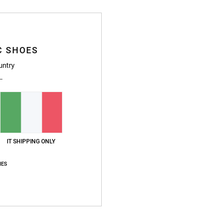
G
A
C
O
C SHOES
untry
Compo
Sped
IT SHIPPING ONLY
IES