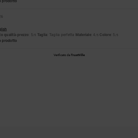
o prodotto
26
glish
o qualità-prezzo
: 5
Taglia
: Taglia perfetta
Materiale
: 4
Colore
: 5
/5
/5
/5
o prodotto
Verificato da
TrustVille