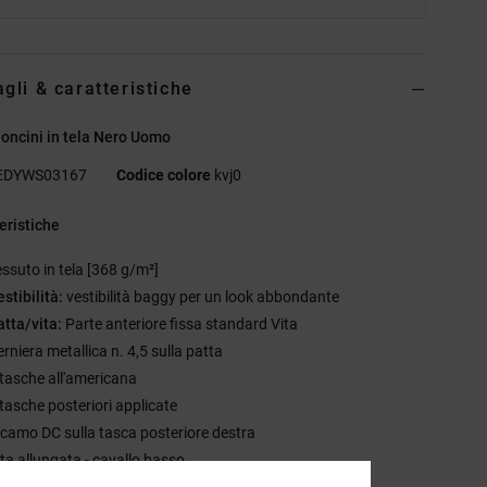
agli & caratteristiche
oncini in tela Nero Uomo
EDYWS03167
Codice colore
kvj0
eristiche
essuto in tela [368 g/m²]
estibilità:
vestibilità baggy per un look abbondante
atta/vita:
Parte anteriore fissa standard Vita
rniera metallica n. 4,5 sulla patta
 tasche all'americana
 tasche posteriori applicate
icamo DC sulla tasca posteriore destra
ita allungata - cavallo basso
inea abbondante dall'anca alla coscia