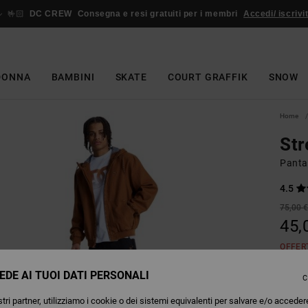
🤟🏻
DC CREW
Consegna e resi gratuiti per i membri
Accedi/ iscrivit
DONNA
BAMBINI
SKATE
COURT GRAFFIK
SNOW
Home
Str
Panta
4.5
75,00 
45,
OFFER
EDE AI TUOI DATI PERSONALI
C
Colori
tri partner, utilizziamo i cookie o dei sistemi equivalenti per salvare e/o acceder