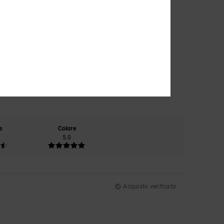
e
Colore
5.0
Acquisto verificato