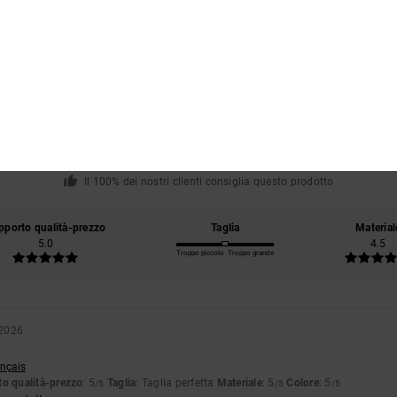
Punteggio medio
4.5
/5
basato su
2 recensioni verificate
dal maggio 2026
Il 100% dei nostri clienti consiglia questo prodotto
pporto qualità-prezzo
Taglia
Material
5.0
4.5
Troppo piccolo
Troppo grande
 2026
ançais
o qualità-prezzo
: 5
Taglia
: Taglia perfetta
Materiale
: 5
Colore
: 5
/5
/5
/5