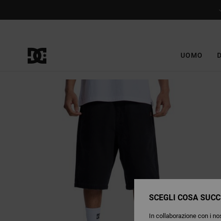
Salta
alle
informazioni
sul
prodotto
UOMO
SCEGLI COSA SUCC
In collaborazione con i nos