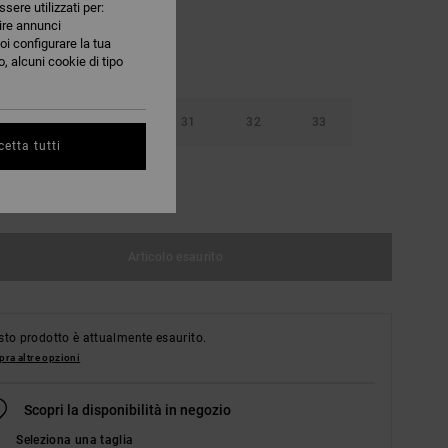
ssere utilizzati per:
nire annunci
oi configurare la tua
, alcuni cookie di tipo
29
30
31
32
33
etta tutti
36
38
Articolo esaurito
to prodotto è attualmente esaurito.
ra altre opzioni
Scopri la disponibilità in negozio
Seleziona una taglia