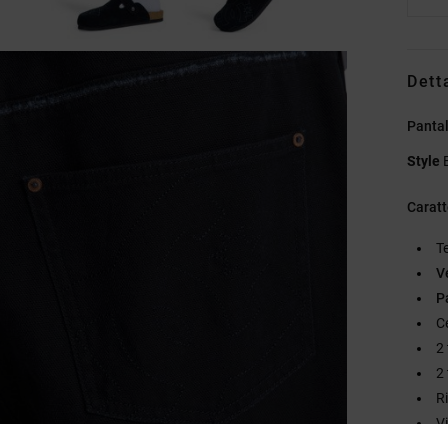
Dett
Pantal
Style
Caratt
T
V
P
Ce
2
2
R
V
L