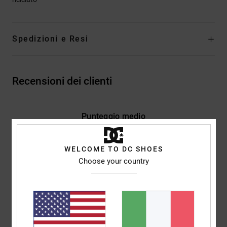
Spedizioni e Resi
Recensioni dei clienti
Punteggio medio
3.5
/5
WELCOME TO DC SHOES
Choose your country
basato su
2 recensioni verificate
dal dicembre 2025
Il 100% dei nostri clienti consiglia questo prodotto
Comfort
Rapporto qualità-prezzo
5.0
5.0