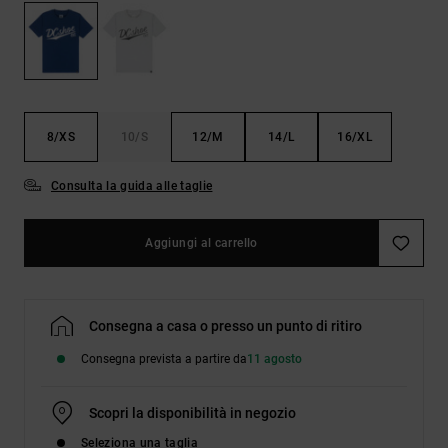
Borse e
risposte
zaini
alle
domande
più
Cinture e
frequenti e
portamonete
accedi al
nostro
8/XS
10/S
12/M
14/L
16/XL
modulo di
contatto.
Consulta la guida alle taglie
Consulta
le FAQ
Aggiungi al carrello
Consegna a casa o presso un punto di ritiro
Consegna prevista a partire da
11 agosto
Scopri la disponibilità in negozio
Seleziona una taglia