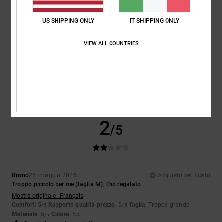
US SHIPPING ONLY
IT SHIPPING ONLY
Taglia
Materiale
5.0
Troppo piccolo
Troppo grande
VIEW ALL COUNTRIES
Colore
5.0
2
/5
Bruno
25. maggio 2026
Acquisto verificato
Troppo piccolo per me (taglia M), l'ho regalato
Mostra originale - Français
Comfort
: 5
Rapporto qualità-prezzo
: 5
Taglia
: Troppo grande
/5
/5
Materiale
: 5
Colore
: 5
/5
/5