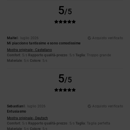
5
/5
Maite
8. luglio 2026
Acquisto verificato
Mi piacciono tantissimo e sono comodissime
Mostra originale - Castellano
Comfort
: 5
Rapporto qualità-prezzo
: 5
Taglia
: Troppo grande
/5
/5
Materiale
: 5
Colore
: 5
/5
/5
5
/5
Sebastian
8. luglio 2026
Acquisto verificato
Entusiasmo
Mostra originale - Deutsch
Comfort
: 5
Rapporto qualità-prezzo
: 5
Taglia
: Taglia perfetta
/5
/5
Materiale
: 5
Colore
: 5
/5
/5