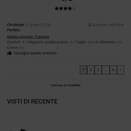
Christoper
14. giugno 2026
Acquisto verificato
Perfetto
Mostra originale - Français
Comfort
: 4
Rapporto qualità-prezzo
: 4
Taglia
: Grande
Materiale
: 4
/5
/5
/5
Colore
: 4
/5
Consiglio questo prodotto
1
2
3
...
6
>
Verificato da
TrustVille
VISTI DI RECENTE