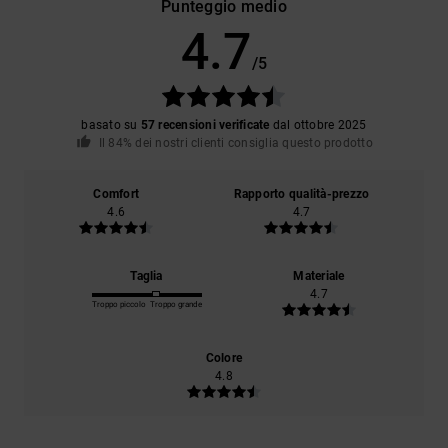
Punteggio medio
4.7
/5
basato su
57 recensioni verificate
dal ottobre 2025
Il 84% dei nostri clienti consiglia questo prodotto
Comfort
Rapporto qualità-prezzo
4.6
4.7
Taglia
Materiale
4.7
Troppo piccolo
Troppo grande
Colore
4.8