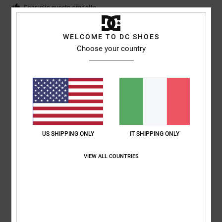
Consiglio questo prodotto
4
/5
WELCOME TO DC SHOES
Choose your country
Alberto
6. luglio 2026
Acquisto verificato
Scarpa bella e comoda
Comfort
: 5
Rapporto qualità-prezzo
: 4
Taglia
: Taglia perfetta
/5
/5
Materiale
: 4
Colore
: 4
/5
/5
US SHIPPING ONLY
IT SHIPPING ONLY
4
/5
VIEW ALL COUNTRIES
Víctor
2. luglio 2026
Acquisto verificato
Mi piace
Mostra originale - Castellano
Comfort
: 5
Rapporto qualità-prezzo
: 5
Taglia
: Grande
Materiale
: 4
/5
/5
/5