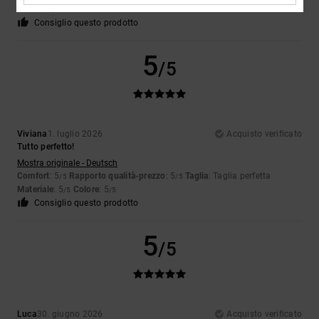
Colore
: 5
/5
Consiglio questo prodotto
5
/5
Viviana
1. luglio 2026
Acquisto verificato
Tutto perfetto!
Mostra originale - Deutsch
Comfort
: 5
Rapporto qualità-prezzo
: 5
Taglia
: Taglia perfetta
/5
/5
Materiale
: 5
Colore
: 5
/5
/5
Consiglio questo prodotto
5
/5
Luca
30. giugno 2026
Acquisto verificato