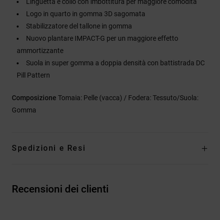
Linguetta e collo con imbottitura per maggiore comodità
Logo in quarto in gomma 3D sagomata
Stabilizzatore del tallone in gomma
Nuovo plantare IMPACT-G per un maggiore effetto
ammortizzante
Suola in super gomma a doppia densità con battistrada DC
Pill Pattern
Composizione
Tomaia: Pelle (vacca) / Fodera: Tessuto/Suola:
Gomma
Spedizioni e Resi
Recensioni dei clienti