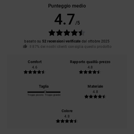
Punteggio medio
4.7
/5
basato su
52 recensioni verificate
dal ottobre 2025
Il 87% dei nostri clienti consiglia questo prodotto
Comfort
Rapporto qualità-prezzo
4.6
4.8
Taglia
Materiale
4.8
Troppo piccolo
Troppo grande
Colore
4.8