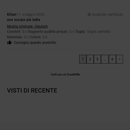
Kilian
11. maggio 2026
Acquisto verificato
una scarpa più bella
Mostra originale - Deutsch
Comfort
: 5
Rapporto qualità-prezzo
: 3
Taglia
: Taglia perfetta
/5
/5
Materiale
: 5
Colore
: 5
/5
/5
Consiglio questo prodotto
1
2
3
...
6
>
Verificato da
TrustVille
VISTI DI RECENTE