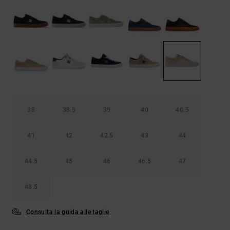
Borse e
risposte
zaini
alle
domande
più
Cinture e
frequenti e
portamonete
accedi al
nostro
modulo di
contatto.
Consulta
le FAQ
38
38.5
39
40
40.5
41
42
42.5
43
44
44.5
45
46
46.5
47
48.5
Consulta la guida alle taglie