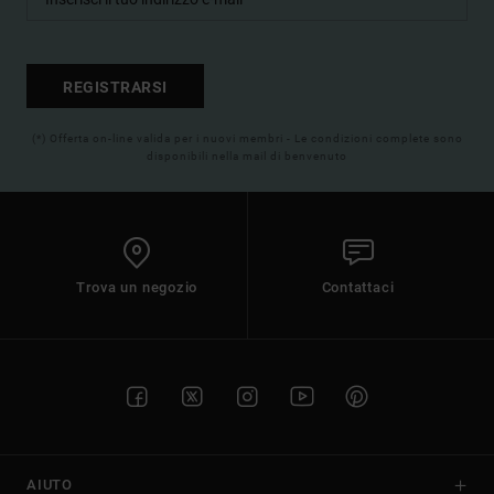
REGISTRARSI
(*) Offerta on-line valida per i nuovi membri - Le condizioni complete sono
disponibili nella mail di benvenuto
Trova un negozio
Contattaci
AIUTO