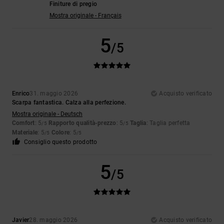
Finiture di pregio
Mostra originale - Français
5
/5
Enrico
31. maggio 2026
Acquisto verificato
Scarpa fantastica. Calza alla perfezione.
Mostra originale - Deutsch
Comfort
: 5
Rapporto qualità-prezzo
: 5
Taglia
: Taglia perfetta
/5
/5
Materiale
: 5
Colore
: 5
/5
/5
Consiglio questo prodotto
5
/5
Javier
28. maggio 2026
Acquisto verificato