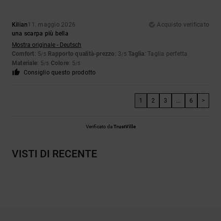
Kilian
11. maggio 2026
Acquisto verificato
una scarpa più bella
Mostra originale - Deutsch
Comfort
: 5
Rapporto qualità-prezzo
: 3
Taglia
: Taglia perfetta
/5
/5
Materiale
: 5
Colore
: 5
/5
/5
Consiglio questo prodotto
1
2
3
...
6
>
Verificato da
TrustVille
VISTI DI RECENTE