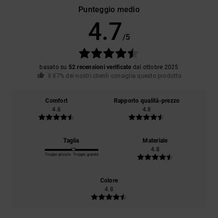
Punteggio medio
4.7
/5
basato su
52 recensioni verificate
dal ottobre 2025
Il 87% dei nostri clienti consiglia questo prodotto
Comfort
Rapporto qualità-prezzo
4.6
4.8
Taglia
Materiale
4.8
Troppo piccolo
Troppo grande
Colore
4.8