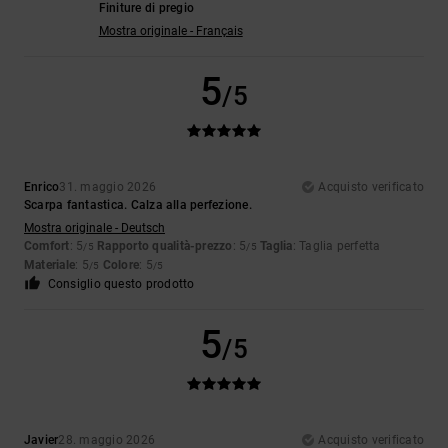
Finiture di pregio
Mostra originale - Français
5
/5
Enrico
31. maggio 2026
Acquisto verificato
Scarpa fantastica. Calza alla perfezione.
Mostra originale - Deutsch
Comfort
: 5
Rapporto qualità-prezzo
: 5
Taglia
: Taglia perfetta
/5
/5
Materiale
: 5
Colore
: 5
/5
/5
Consiglio questo prodotto
5
/5
Javier
28. maggio 2026
Acquisto verificato