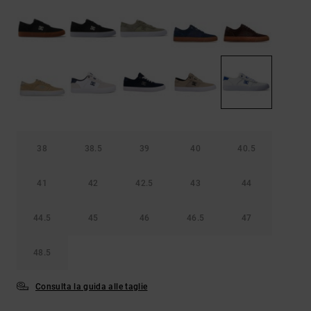
Borse e
risposte
zaini
alle
domande
più
Cinture e
frequenti e
portamonete
accedi al
nostro
modulo di
contatto.
Consulta
le FAQ
38
38.5
39
40
40.5
41
42
42.5
43
44
44.5
45
46
46.5
47
48.5
Consulta la guida alle taglie