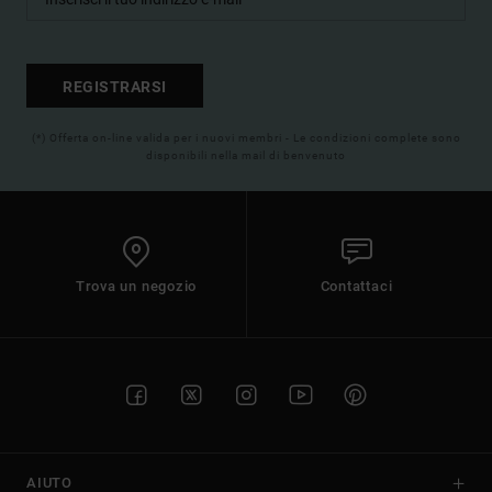
REGISTRARSI
(*) Offerta on-line valida per i nuovi membri - Le condizioni complete sono
disponibili nella mail di benvenuto
Trova un negozio
Contattaci
AIUTO