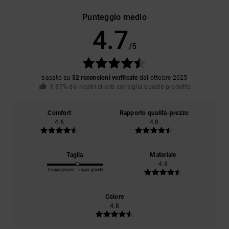
Punteggio medio
4.7
/5
basato su
52 recensioni verificate
dal ottobre 2025
Il 87% dei nostri clienti consiglia questo prodotto
Comfort
Rapporto qualità-prezzo
4.6
4.8
Taglia
Materiale
4.8
Troppo piccolo
Troppo grande
Colore
4.8