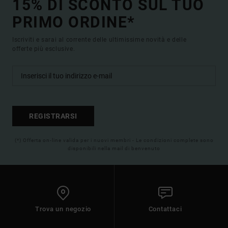
15% DI SCONTO SUL TUO
PRIMO ORDINE*
Iscriviti e sarai al corrente delle ultimissime novità e delle
offerte più esclusive.
REGISTRARSI
(*) Offerta on-line valida per i nuovi membri - Le condizioni complete sono
disponibili nella mail di benvenuto
Trova un negozio
Contattaci