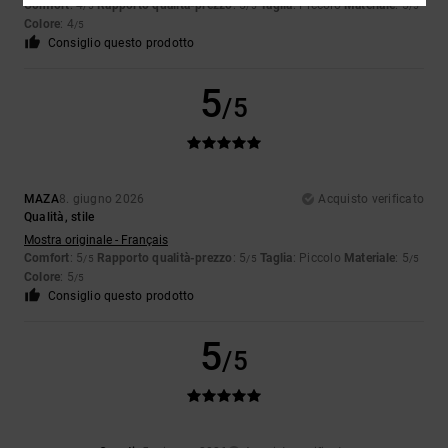
Comfort
: 4
Rapporto qualità-prezzo
: 5
Taglia
: Piccolo
Materiale
: 5
/5
/5
/5
Colore
: 4
/5
Consiglio questo prodotto
5
/5
MAZA
8. giugno 2026
Acquisto verificato
Qualità, stile
Mostra originale - Français
Comfort
: 5
Rapporto qualità-prezzo
: 5
Taglia
: Piccolo
Materiale
: 5
/5
/5
/5
Colore
: 5
/5
Consiglio questo prodotto
5
/5