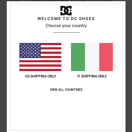
Comfort
: 5
Rapporto qualità-prezzo
: 5
Taglia
: Taglia perfetta
/5
/5
Materiale
: 5
Colore
: 5
/5
/5
Consiglio questo prodotto
WELCOME TO DC SHOES
Choose your country
5
/5
Sebastien
30. giugno 2026
Acquisto verificato
Quel paio di scarpe è bello
Mostra originale - Français
US SHIPPING ONLY
IT SHIPPING ONLY
4
/5
VIEW ALL COUNTRIES
Ken
15. giugno 2026
Acquisto verificato
Le dimensioni sono leggermente inferiori a quanto previsto
Mostra originale - English