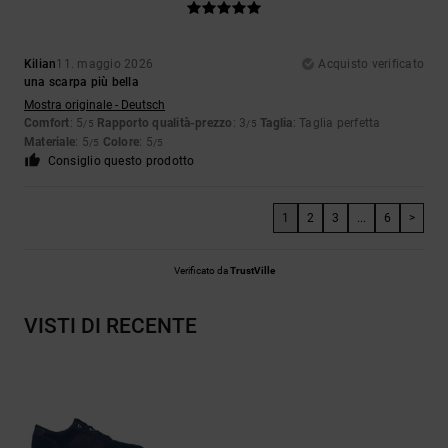
Kilian
11. maggio 2026
Acquisto verificato
una scarpa più bella
Mostra originale - Deutsch
Comfort
: 5
Rapporto qualità-prezzo
: 3
Taglia
: Taglia perfetta
/5
/5
Materiale
: 5
Colore
: 5
/5
/5
Consiglio questo prodotto
1
2
3
...
6
>
Verificato da
TrustVille
VISTI DI RECENTE