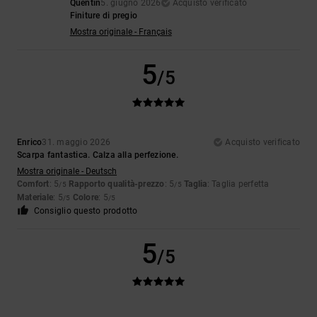
Quentin
5. giugno 2026
Acquisto verificato
Finiture di pregio
Mostra originale - Français
5
/5
Enrico
31. maggio 2026
Acquisto verificato
Scarpa fantastica. Calza alla perfezione.
Mostra originale - Deutsch
Comfort
: 5
Rapporto qualità-prezzo
: 5
Taglia
: Taglia perfetta
/5
/5
Materiale
: 5
Colore
: 5
/5
/5
Consiglio questo prodotto
5
/5