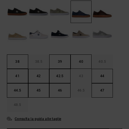
Borse e
risposte
zaini
alle
domande
più
Cinture e
frequenti e
portamonete
accedi al
nostro
modulo di
contatto.
Consulta
le FAQ
38
38.5
39
40
40.5
41
42
42.5
43
44
44.5
45
46
46.5
47
48.5
Consulta la guida alle taglie