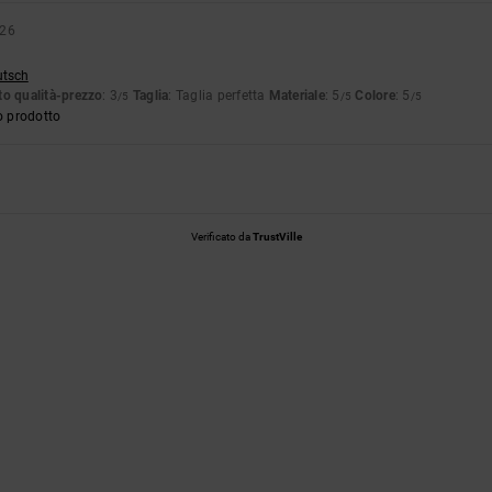
026
utsch
o qualità-prezzo
: 3
Taglia
: Taglia perfetta
Materiale
: 5
Colore
: 5
/5
/5
/5
o prodotto
Verificato da
TrustVille