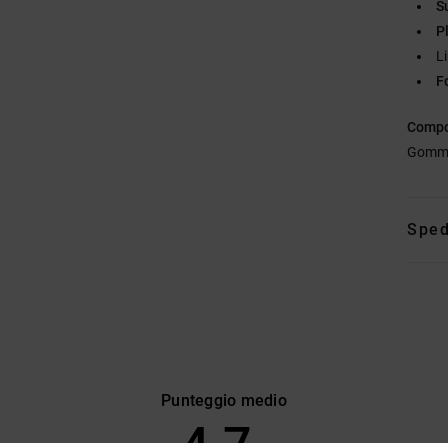
S
P
L
F
Compo
Gomm
Sped
Punteggio medio
4.7