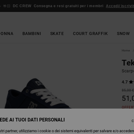
🤟🏻
DC CREW
Consegna e resi gratuiti per i membri
Accedi/ iscrivit
DONNA
BAMBINI
SKATE
COURT GRAFFIK
SNOW
Home
Te
Scarp
4.7
85,00 
51,
OFFER
EDE AI TUOI DATI PERSONALI
C
Colori
tri partner, utilizziamo i cookie o dei sistemi equivalenti per salvare e/o acceder