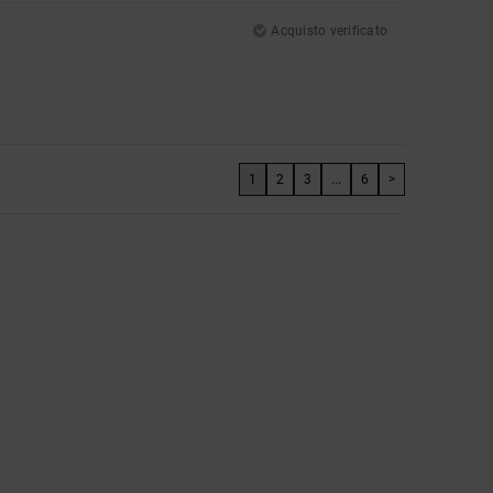
Acquisto verificato
1
2
3
...
6
>