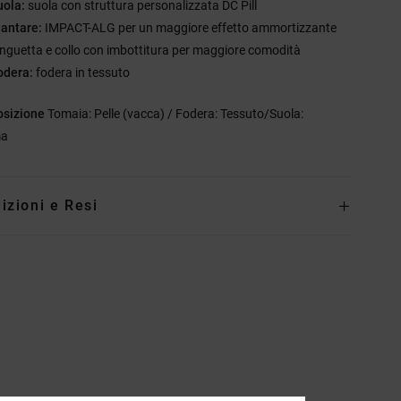
uola:
suola con struttura personalizzata DC Pill
lantare:
IMPACT-ALG per un maggiore effetto ammortizzante
inguetta e collo con imbottitura per maggiore comodità
odera:
fodera in tessuto
sizione
Tomaia: Pelle (vacca) / Fodera: Tessuto/Suola:
a
izioni e Resi