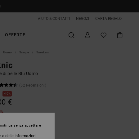
i
AIUTO & CONTATTI
NEGOZI
CARTA REGALO
OFFERTE
Uomo
Scarpe
Sneakers
knic
e di pelle Blu Uomo
(52 Recensioni)
€
40%
00 €
TE
ontinua senza accettare
Navy/blue/white
e a delle informazioni