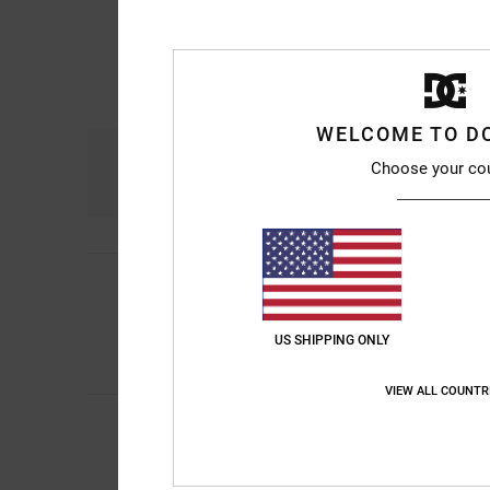
WELCOME TO D
Comfort
Ra
Choose your co
4.6
Diego
9. luglio 2026
4
/5
Comode e a un buon
Mostra originale - Ca
US SHIPPING ONLY
Comfort
: 5
Rapport
/5
Consiglio quest
VIEW ALL COUNTR
Gaylord
2. luglio 20
5
/5
Modello di buona qua
Mostra originale - Fr
Comfort
: 5
Rapport
/5