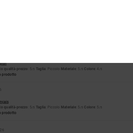
o prodotto
o 2026
 bello
ançais
eggermente inferiori a quanto previsto
glish
o qualità-prezzo
: 5
Taglia
: Piccolo
Materiale
: 5
Colore
: 4
/5
/5
/5
o prodotto
6
ançais
o qualità-prezzo
: 5
Taglia
: Piccolo
Materiale
: 5
Colore
: 5
/5
/5
/5
o prodotto
026