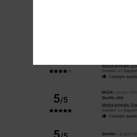
Consiglio quest
5
/5
Sebastien
30. giugn
Quel paio di scarpe è
Mostra originale - Fr
Ken
15. giugno 2026
4
/5
Le dimensioni sono l
Mostra originale - En
Comfort
: 4
Rapport
/5
Consiglio quest
MAZA
8. giugno 202
5
/5
Qualità, stile
Mostra originale - Fr
Comfort
: 5
Rapport
/5
Consiglio quest
5
/5
Quentin
5. giugno 2