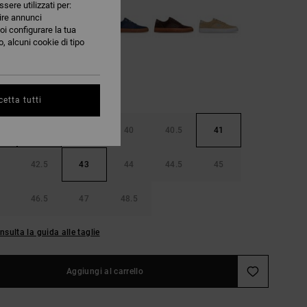
ssere utilizzati per:
nire annunci
oi configurare la tua
, alcuni cookie di tipo
etta tutti
38.5
39
40
40.5
41
42.5
43
44
44.5
45
46.5
47
48.5
nsulta la guida alle taglie
Aggiungi al carrello