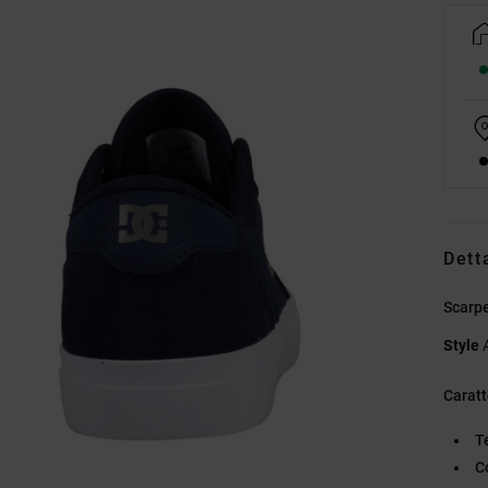
Dett
Scarpe
Style
Caratt
T
C