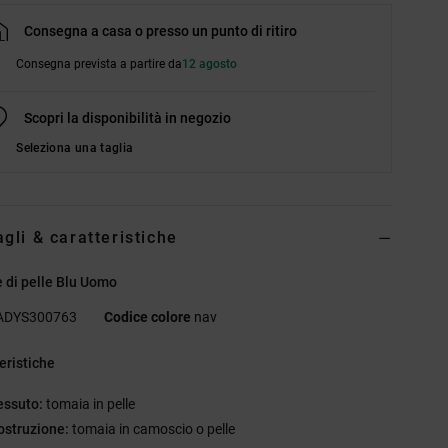
Consegna a casa o presso un punto di ritiro
Consegna prevista a partire da
12 agosto
Scopri la disponibilità in negozio
Seleziona una taglia
agli & caratteristiche
 di pelle Blu Uomo
ADYS300763
Codice colore
nav
eristiche
essuto:
tomaia in pelle
ostruzione:
tomaia in camoscio o pelle