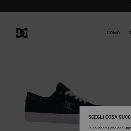
Salta
alle
informazioni
sul
prodotto
UOMO
SCEGLI COSA SUCC
In collaborazione con i nos