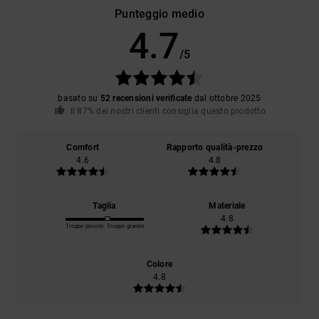
Punteggio medio
4.7
/5
basato su
52 recensioni verificate
dal ottobre 2025
Il 87% dei nostri clienti consiglia questo prodotto
Comfort
Rapporto qualità-prezzo
4.6
4.8
Taglia
Materiale
4.8
Troppo piccolo
Troppo grande
Colore
4.8