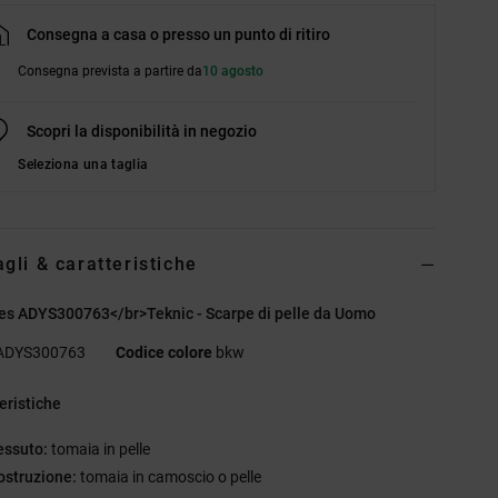
Consegna a casa o presso un punto di ritiro
Consegna prevista a partire da
10 agosto
Scopri la disponibilità in negozio
Seleziona una taglia
agli & caratteristiche
es ADYS300763</br>Teknic - Scarpe di pelle da Uomo
ADYS300763
Codice colore
bkw
eristiche
essuto:
tomaia in pelle
ostruzione:
tomaia in camoscio o pelle