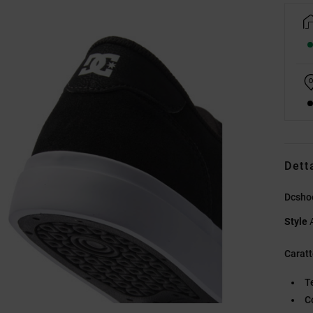
Dett
Dcsho
Style
Caratt
T
C