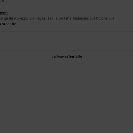
026
utsch
o qualità-prezzo
: 3
Taglia
: Taglia perfetta
Materiale
: 5
Colore
: 5
/5
/5
/5
o prodotto
Verificato da
TrustVille