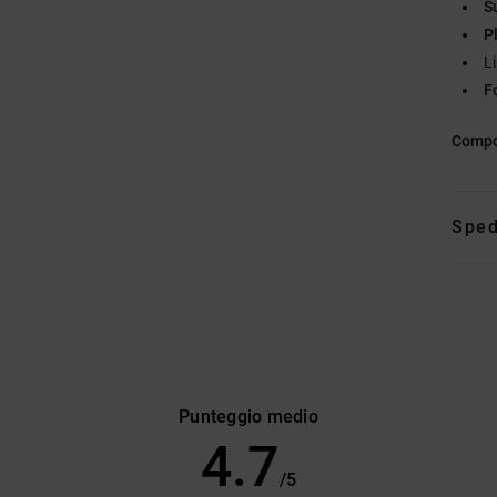
S
P
L
F
Compo
Sped
Punteggio medio
4.7
/5