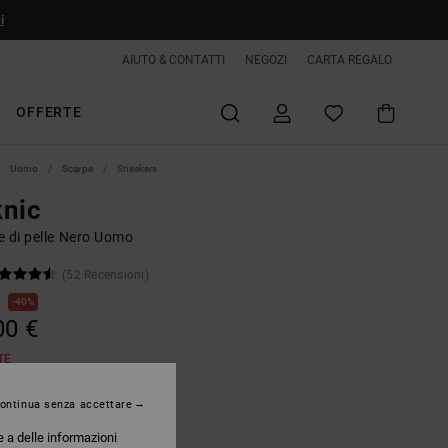
i
AIUTO & CONTATTI
NEGOZI
CARTA REGALO
OFFERTE
Uomo
Scarpe
Sneakers
knic
e di pelle Nero Uomo
(52 Recensioni)
€
40%
00 €
TE
ontinua senza accettare
Black/white
e a delle informazioni