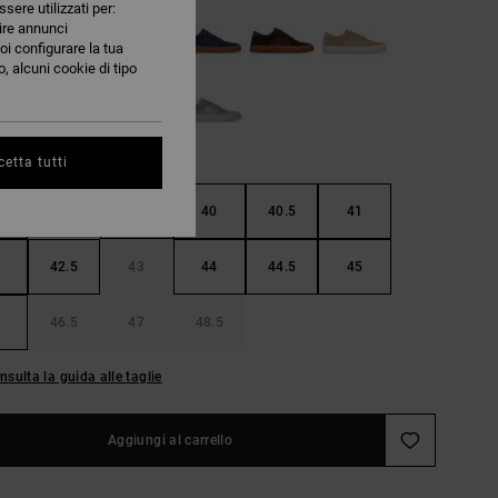
ssere utilizzati per:
nire annunci
oi configurare la tua
, alcuni cookie di tipo
etta tutti
38.5
39
40
40.5
41
42.5
43
44
44.5
45
46.5
47
48.5
nsulta la guida alle taglie
Aggiungi al carrello