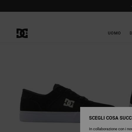
Salta
alle
informazioni
sul
prodotto
UOMO
SCEGLI COSA SUCC
In collaborazione con i nos