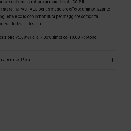
uola:
suola con struttura personalizzata DC Pill
lantare:
IMPACT-ALG per un maggiore effetto ammortizzante
inguetta e collo con imbottitura per maggiore comodità
odera:
fodera in tessuto
sizione
75.00% Pelle, 7.00% sintetico, 18.00% cotone
izioni e Resi