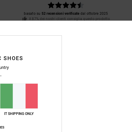
basato su
52 recensioni verificate
dal ottobre 2025
Il 87% dei nostri clienti consiglia questo prodotto
pporto qualità-prezzo
Taglia
Material
4.8
4.8
Troppo piccolo
Troppo grande
C SHOES
untry
 prezzo
stellano
o qualità-prezzo
: 5
Materiale
: 4
Colore
: 5
/5
/5
/5
o prodotto
26
lità, resistente e sobrio.
IT SHIPPING ONLY
ançais
o qualità-prezzo
: 5
Taglia
: Taglia perfetta
Materiale
: 5
Colore
: 5
/5
/5
/5
IES
o prodotto