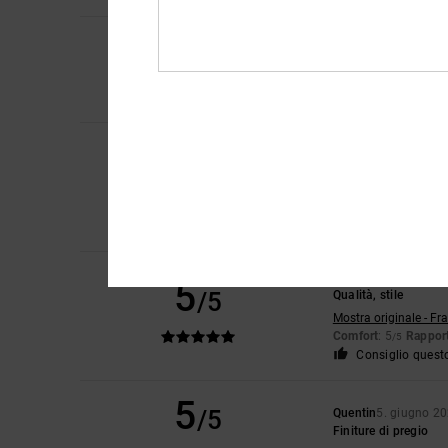
5
/5
Sebastien
30. giugn
Quel paio di scarpe è
Mostra originale - Fr
Ken
15. giugno 2026
4
/5
Le dimensioni sono l
Mostra originale - En
Comfort
: 4
Rapport
/5
Consiglio quest
MAZA
8. giugno 202
5
/5
Qualità, stile
Mostra originale - Fr
Comfort
: 5
Rapport
/5
Consiglio quest
5
/5
Quentin
5. giugno 2
Finiture di pregio