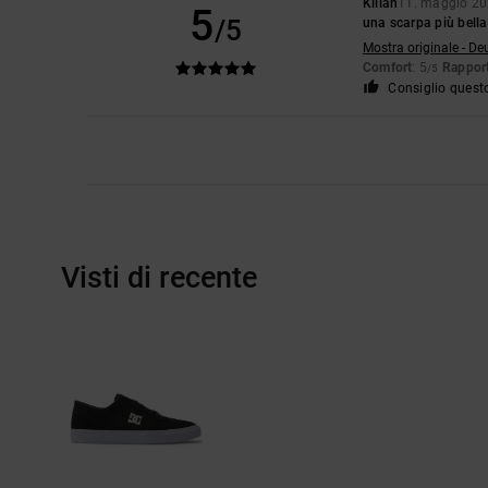
Kilian
11. maggio 2
5
/5
una scarpa più bella
Mostra originale - De
Comfort
: 5
Rapport
/5
Consiglio quest
Visti di recente