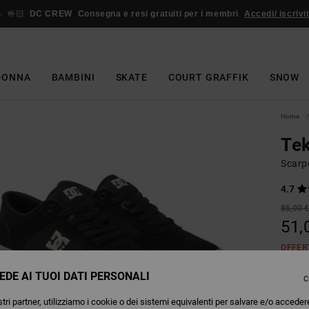
🤟🏻
DC CREW
Consegna e resi gratuiti per i membri
Accedi/ iscrivit
DONNA
BAMBINI
SKATE
COURT GRAFFIK
SNOW
Home
Te
Scarp
4.7
85,00 
51,
OFFER
EDE AI TUOI DATI PERSONALI
C
Colori
tri partner, utilizziamo i cookie o dei sistemi equivalenti per salvare e/o acceder