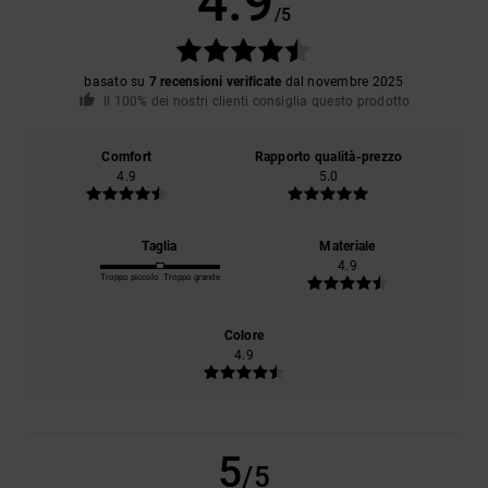
4.9
/5
basato su
7 recensioni verificate
dal novembre 2025
Il 100% dei nostri clienti consiglia questo prodotto
Comfort
Rapporto qualità-prezzo
4.9
5.0
Taglia
Materiale
4.9
Troppo piccolo
Troppo grande
Colore
4.9
5
/5