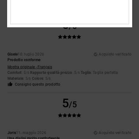
Materiale
: 5
Colore
: 5
/5
/5
Consiglio questo prodotto
5
/5
Gisele
10. luglio 2026
Acquisto verificato
Prodotto conforme
Mostra originale - Français
Comfort
: 5
Rapporto qualità-prezzo
: 5
Taglia
: Taglia perfetta
/5
/5
Materiale
: 5
Colore
: 5
/5
/5
Consiglio questo prodotto
5
/5
Joris
11. maggio 2026
Acquisto verificato
Una dialisi molto confortevole