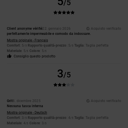
5
/5
Client anonyme vérifié
22. gennaio 2026
Acquisto verificato
perfettamente impermeabile e comodo da indossare.
Mostra originale - Français
Comfort
: 5
Rapporto qualità-prezzo
: 5
Taglia
: Taglia perfetta
/5
/5
Materiale
: 5
Colore
: 5
/5
/5
Consiglio questo prodotto
3
/5
Grit
8. dicembre 2025
Acquisto verificato
Nessuna tasca interna
Mostra originale - Deutsch
Comfort
: 3
Rapporto qualità-prezzo
: 4
Taglia
: Taglia perfetta
/5
/5
Materiale
: 4
Colore
: 3
/5
/5