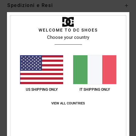
Spedizioni e Resi
Recensioni dei clienti
WELCOME TO DC SHOES
Choose your country
Punteggio medio
4.3
/5
basato su
3 recensioni verificate
dal dicembre 2025
US SHIPPING ONLY
IT SHIPPING ONLY
Il 67% dei nostri clienti consiglia questo prodotto
VIEW ALL COUNTRIES
Comfort
Rapporto qualità-prezzo
4.3
4.7
Taglia
Materiale