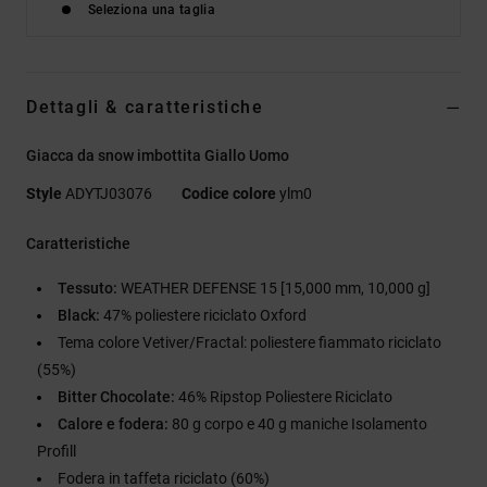
Seleziona una taglia
Dettagli & caratteristiche
Giacca da snow imbottita Giallo Uomo
Style
ADYTJ03076
Codice colore
ylm0
Caratteristiche
Tessuto:
WEATHER DEFENSE 15 [15,000 mm, 10,000 g]
Black:
47% poliestere riciclato Oxford
Tema colore Vetiver/Fractal: poliestere fiammato riciclato
(55%)
Bitter Chocolate:
46% Ripstop Poliestere Riciclato
Calore e fodera:
80 g corpo e 40 g maniche Isolamento
Profill
Fodera in taffeta riciclato (60%)