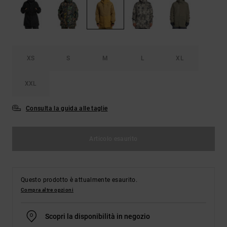
Borse e
risposte
zaini
alle
domande
più
Cinture e
frequenti e
portamonete
accedi al
XS
S
M
L
XL
nostro
modulo di
contatto.
XXL
Consulta
le FAQ
Consulta la guida alle taglie
Articolo esaurito
Questo prodotto è attualmente esaurito.
Compra altre opzioni
Scopri la disponibilità in negozio