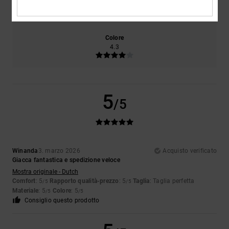
4.7
Troppo piccolo
Troppo grande
Colore
4.3
5
/5
Winanda
3. marzo 2026
Acquisto verificato
Giacca fantastica e spedizione veloce
Mostra originale - Dutch
Comfort
: 5
Rapporto qualità-prezzo
: 5
Taglia
: Taglia perfetta
/5
/5
Materiale
: 5
Colore
: 5
/5
/5
Consiglio questo prodotto