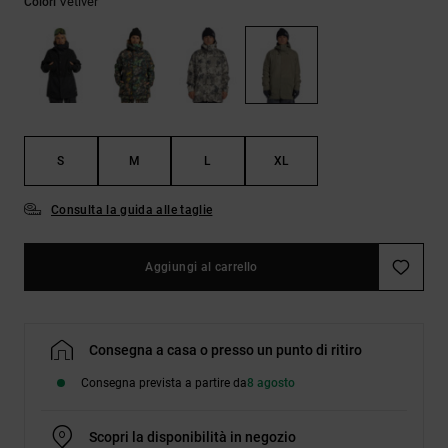
Vetiver
Colori
Borse e
risposte
zaini
alle
domande
più
Cinture e
frequenti e
portamonete
accedi al
nostro
modulo di
contatto.
S
M
L
XL
Consulta
Consulta la guida alle taglie
le FAQ
Aggiungi al carrello
Consegna a casa o presso un punto di ritiro
Consegna prevista a partire da
8 agosto
Scopri la disponibilità in negozio