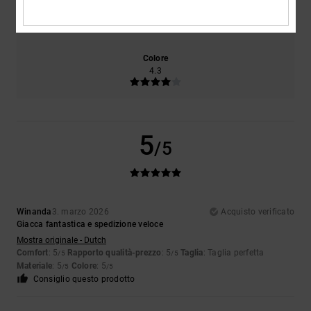
Taglia
Materiale
4.7
Troppo piccolo
Troppo grande
Colore
4.3
5
/5
Winanda
3. marzo 2026
Acquisto verificato
Giacca fantastica e spedizione veloce
Mostra originale - Dutch
Comfort
: 5
Rapporto qualità-prezzo
: 5
Taglia
: Taglia perfetta
/5
/5
Materiale
: 5
Colore
: 5
/5
/5
Consiglio questo prodotto