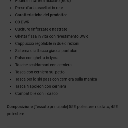
Fodera in taffeta riciclato (60%)
Prese d'aria ascellari in rete
Caratteristiche del prodotto:
C0 DWR
Cuciture rinforzate e nastrate
Ghetta fissa in vita con rivestimento DWR
Cappuccio regolabile in due direzioni
Sistema di attacco giacca pantaloni
Polso con ghetta in lycra
Tasche scaldamani con cerniera
Tasca con cerniera sul petto
Tasca per lo ski pass con cerniera sulla manica
Tasca Napoleon con cerniera
Compatibile con il casco
Composizione
[Tessuto principale] 55% poliestere riciclato, 45%
poliestere