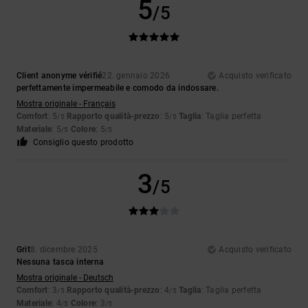
5
/5
Client anonyme vérifié
22. gennaio 2026
Acquisto verificato
perfettamente impermeabile e comodo da indossare.
Mostra originale - Français
Comfort
: 5
Rapporto qualità-prezzo
: 5
Taglia
: Taglia perfetta
/5
/5
Materiale
: 5
Colore
: 5
/5
/5
Consiglio questo prodotto
3
/5
Grit
8. dicembre 2025
Acquisto verificato
Nessuna tasca interna
Mostra originale - Deutsch
Comfort
: 3
Rapporto qualità-prezzo
: 4
Taglia
: Taglia perfetta
/5
/5
Materiale
: 4
Colore
: 3
/5
/5