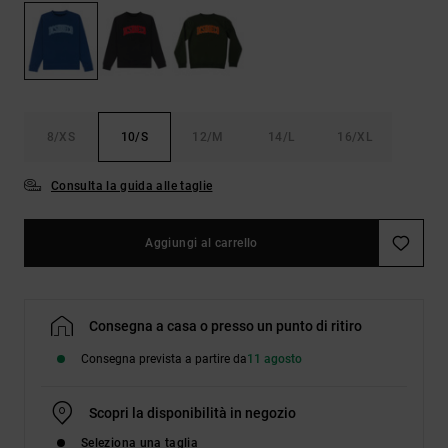
Borse e
risposte
zaini
alle
domande
più
Cinture e
frequenti e
portamonete
accedi al
nostro
8/XS
10/S
12/M
14/L
16/XL
modulo di
contatto.
Consulta la guida alle taglie
Consulta
le FAQ
Aggiungi al carrello
Consegna a casa o presso un punto di ritiro
Consegna prevista a partire da
11 agosto
Scopri la disponibilità in negozio
Seleziona una taglia