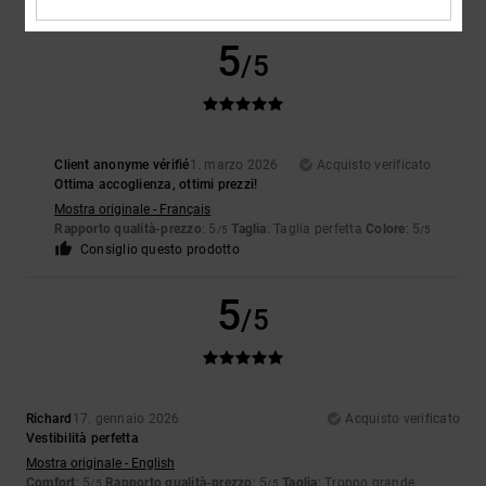
5
/5
Client anonyme vérifié
1. marzo 2026
Acquisto verificato
Ottima accoglienza, ottimi prezzi!
Mostra originale - Français
Rapporto qualità-prezzo
: 5
Taglia
: Taglia perfetta
Colore
: 5
/5
/5
Consiglio questo prodotto
5
/5
Richard
17. gennaio 2026
Acquisto verificato
Vestibilità perfetta
Mostra originale - English
Comfort
: 5
Rapporto qualità-prezzo
: 5
Taglia
: Troppo grande
/5
/5