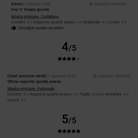
Alvaro
3. febbraio 2026
Acquisto verificato
Una "s" troppo grande
Mostra originale - Castellano
Comfort
: 3
Rapporto qualità-prezzo
: 4
Materiale
: 4
Colore
: 4
/5
/5
/5
/5
Consiglio questo prodotto
4
/5
Client anonyme vérifié
21. gennaio 2026
Acquisto verificato
Ottimo rapporto qualità-prezzo
Mostra originale - Português
Comfort
: 5
Rapporto qualità-prezzo
: 4
Taglia
: Grande
Materiale
: 4
/5
/5
/5
Colore
: 4
/5
5
/5