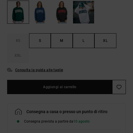
Borse e
risposte
zaini
alle
domande
più
Cinture e
frequenti e
portamonete
accedi al
nostro
XS
S
M
L
XL
modulo di
contatto.
XXL
Consulta
le FAQ
Consulta la guida alle taglie
Aggiungi al carrello
Consegna a casa o presso un punto di ritiro
Consegna prevista a partire da
10 agosto