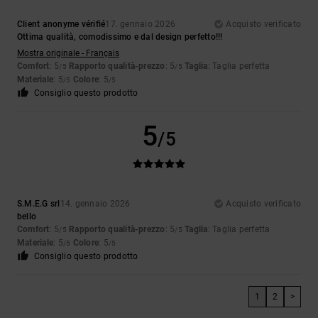
Client anonyme vérifié
17. gennaio 2026
Acquisto verificato
Ottima qualità, comodissimo e dal design perfetto!!!
Mostra originale - Français
Comfort
: 5
Rapporto qualità-prezzo
: 5
Taglia
: Taglia perfetta
/5
/5
Materiale
: 5
Colore
: 5
/5
/5
Consiglio questo prodotto
5
/5
S.M.E.G srl
14. gennaio 2026
Acquisto verificato
bello
Comfort
: 5
Rapporto qualità-prezzo
: 5
Taglia
: Taglia perfetta
/5
/5
Materiale
: 5
Colore
: 5
/5
/5
Consiglio questo prodotto
1
2
>