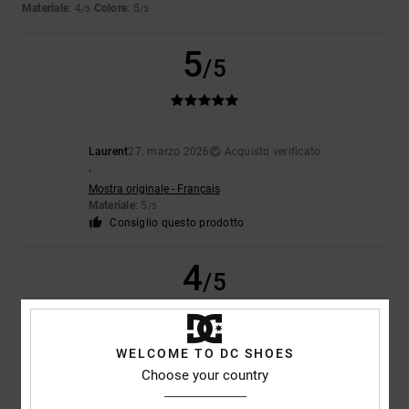
Materiale
: 4
Colore
: 5
/5
/5
5
/5
Laurent
27. marzo 2026
Acquisto verificato
.
Mostra originale - Français
Materiale
: 5
/5
Consiglio questo prodotto
4
/5
WELCOME TO DC SHOES
Estela
15. febbraio 2026
Acquisto verificato
Choose your country
Molto bene
Mostra originale - Castellano