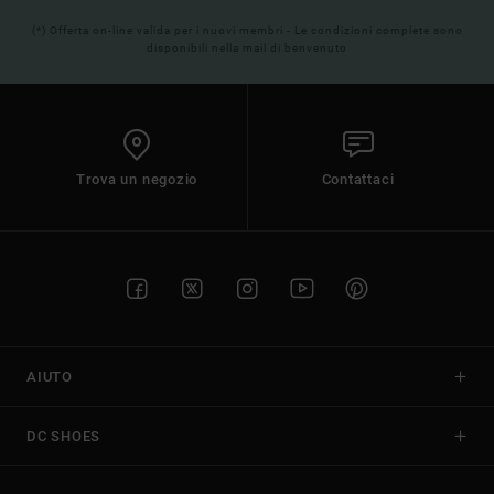
(*) Offerta on-line valida per i nuovi membri - Le condizioni complete sono
disponibili nella mail di benvenuto
Trova un negozio
Contattaci
AIUTO
DC SHOES