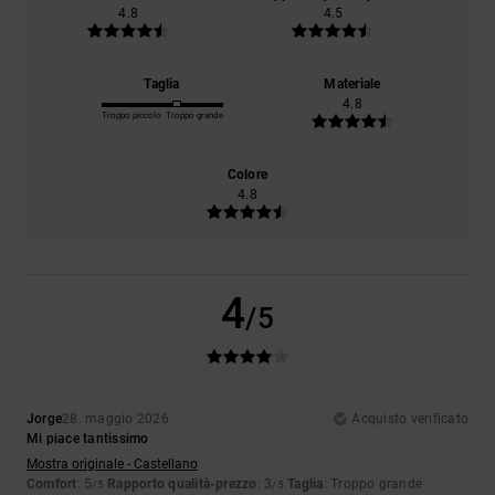
4.8
4.5
Taglia
Materiale
4.8
Troppo piccolo
Troppo grande
Colore
4.8
4
/5
Jorge
28. maggio 2026
Acquisto verificato
Mi piace tantissimo
Mostra originale - Castellano
Comfort
: 5
Rapporto qualità-prezzo
: 3
Taglia
: Troppo grande
/5
/5