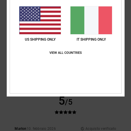
Comfort
: 4
Rapporto qualità-prezzo
: 3
Taglia
: Grande
Materiale
: 4
/5
/5
/5
Colore
: 4
/5
4
/5
US SHIPPING ONLY
IT SHIPPING ONLY
VIEW ALL COUNTRIES
Client anonyme vérifié
12. febbraio 2026
Acquisto verificato
Qualità al top
Mostra originale - Français
Comfort
: 5
Rapporto qualità-prezzo
: 5
Taglia
: Grande
Materiale
: 5
/5
/5
/5
Colore
: 5
/5
Consiglio questo prodotto
5
/5
Marlon
10. febbraio 2026
Acquisto verificato