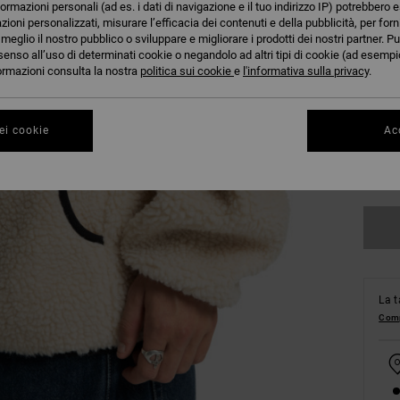
formazioni personali (ad es. i dati di navigazione e il tuo indirizzo IP) potrebbero e
azioni personalizzati, misurare l’efficacia dei contenuti e della pubblicità, per for
eglio il nostro pubblico o sviluppare e migliorare i prodotti dei nostri partner. Pu
senso all’uso di determinati cookie o negandolo ad altri tipi di cookie (ad esempio
nformazioni consulta la nostra
politica sui cookie
e
l'informativa sulla privacy
.
XS
ei cookie
Acc
Co
La t
Comp