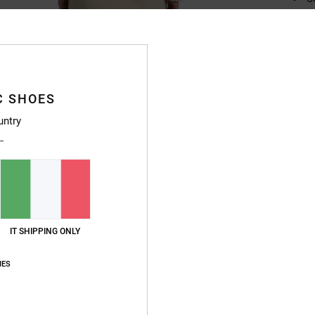
Compo
polies
C SHOES
Sped
untry
IT SHIPPING ONLY
IES