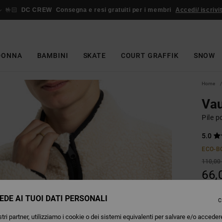
🤟🏻
DC CREW
Consegna e resi gratuiti per i membri
Accedi/ iscrivit
DONNA
BAMBINI
SKATE
COURT GRAFFIK
SNOW
Home
Vau
Pile 
5.0
ECO-B
110,00
66,
OFFER
EDE AI TUOI DATI PERSONALI
C
tri partner, utilizziamo i cookie o dei sistemi equivalenti per salvare e/o acceder
Colori