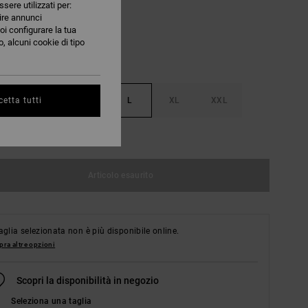
ssere utilizzati per:
nire annunci
oi configurare la tua
, alcuni cookie di tipo
S
M
L
XL
XXL
etta tutti
nsulta la guida alle taglie
Articolo esaurito
aglia selezionata non è più disponibile online.
ra altre opzioni
Scopri la disponibilità in negozio
Seleziona una taglia