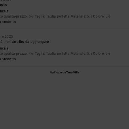
aglio
ançais
o qualità-prezzo
: 5
Taglia
: Taglia perfetta
Materiale
: 5
Colore
: 5
/5
/5
/5
o prodotto
bre 2025
tà, non c'è altro da aggiungere
ançais
o qualità-prezzo
: 4
Taglia
: Taglia perfetta
Materiale
: 5
Colore
: 5
/5
/5
/5
o prodotto
Verificato da
TrustVille