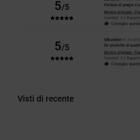
5
/5
Finiture di pregio e t
Mostra originale - Fr
Comfort
: 5
Rapport
/5
Consiglio quest
Sébastien
16. dicem
5
/5
Un prodotto di quali
Mostra originale - Fr
Comfort
: 5
Rapport
/5
Consiglio quest
Visti di recente