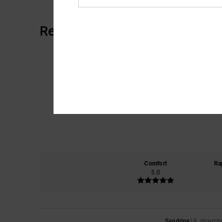
Recensioni dei clienti
Comfort
Ra
5.0
Sandrine
19. dicemb