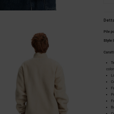
Dett
Pile p
Style
Caratt
T
color
L
C
F
Pu
Fo
B
C