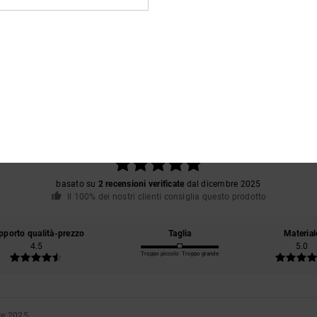
Punteggio medio
5.0
/5
basato su
2 recensioni verificate
dal dicembre 2025
Il 100% dei nostri clienti consiglia questo prodotto
pporto qualità-prezzo
Taglia
Material
4.5
5.0
Troppo piccolo
Troppo grande
re 2025