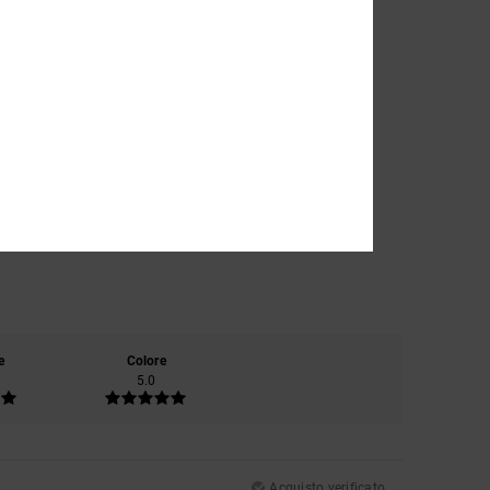
e
Colore
5.0
Acquisto verificato