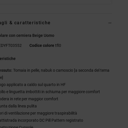
agli & caratteristiche
olare con cerniera Beige Uomo
EDYFT03552
Codice colore
tfl0
eristiche
essuto:
Tomaia in pelle, nabuk o camoscio [a seconda del tema
e]
ogo applicato a caldo sul quarto in HF
ollo e linguetta imbottiti in schiuma per maggiore comfort
odera in rete per maggior comfort
nta dalla linea pulita
ri di ventilazione per maggiore traspirabilità
attistrada incorporato DC Pill Pattern registrato
ostruzione Cupsole