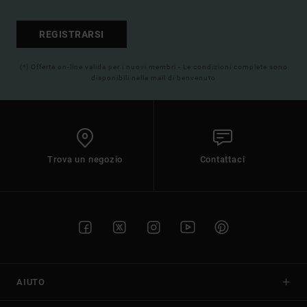
REGISTRARSI
(*) Offerta on-line valida per i nuovi membri - Le condizioni complete sono
disponibili nella mail di benvenuto
Trova un negozio
Contattaci
AIUTO