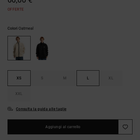
66,00 €
Borse e
risposte
zaini
OFFERTE
alle
domande
più
Cinture e
frequenti e
Oatmeal
Colori
portamonete
accedi al
nostro
modulo di
contatto.
Consulta
le FAQ
XS
S
M
L
XL
XXL
Consulta la guida alle taglie
Aggiungi al carrello