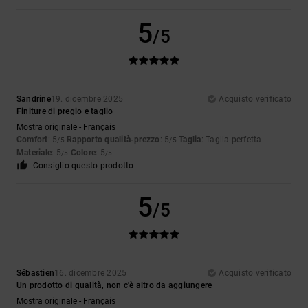
5
/5
Sandrine
19. dicembre 2025
Acquisto verificato
Finiture di pregio e taglio
Mostra originale - Français
Comfort
: 5
Rapporto qualità-prezzo
: 5
Taglia
: Taglia perfetta
/5
/5
Materiale
: 5
Colore
: 5
/5
/5
Consiglio questo prodotto
5
/5
Sébastien
16. dicembre 2025
Acquisto verificato
Un prodotto di qualità, non c'è altro da aggiungere
Mostra originale - Français