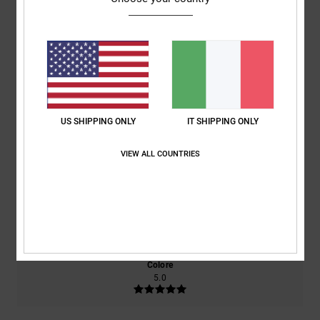
Punteggio medio
5.0
/5
basato su
2 recensioni verificate
dal dicembre 2025
Il 100% dei nostri clienti consiglia questo prodotto
US SHIPPING ONLY
IT SHIPPING ONLY
Comfort
Rapporto qualità-prezzo
VIEW ALL COUNTRIES
5.0
4.5
Taglia
Materiale
5.0
Troppo piccolo
Troppo grande
Colore
5.0