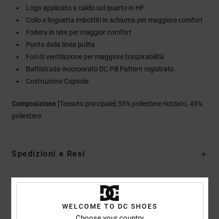
Logo applicato a caldo sul quarto in HF
Collo e linguetta imbottiti in schiuma per maggiore comfort
Fodera in rete per maggior comfort
Punta dalla linea pulita
Fori di ventilazione per maggiore traspirabilità
Battistrada incorporato DC Pill Pattern registrato
Costruzione Cupsole
Composizione
[Tessuto principale] 55% poliestere riciclato, 45%
poliestere
Spedizioni e Resi
Recensioni dei clienti
WELCOME TO DC SHOES
Choose your country