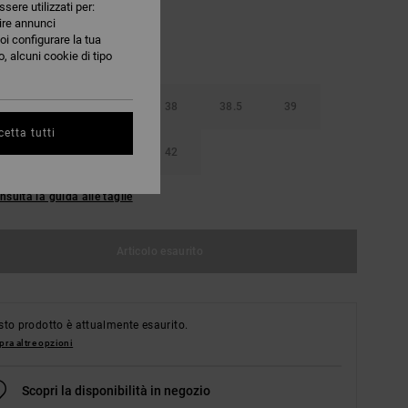
ssere utilizzati per:
nire annunci
oi configurare la tua
, alcuni cookie di tipo
37
37.5
38
38.5
39
etta tutti
40.5
41
42
nsulta la guida alle taglie
Articolo esaurito
to prodotto è attualmente esaurito.
ra altre opzioni
Scopri la disponibilità in negozio