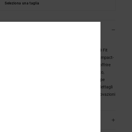
Seleziona una taglia
rizione
tra collezione di scarponi da snowboard è stata creata
do alle prestazioni. Dotata di sistema di chiusura BOA® Fit
, scarpetta interna Response Liners I, II o III e plantare Impact-
 tutta la gamma. Tutti gli scarponi sono progettati per offrire
 fin dal primo utilizzo, così puoi goderti la neve da subito,
dover sopportare i disagi dei primi giorni. Le nostre scarpe
o precisione tecnica per ogni disciplina, dai modelli con dettagli
iali di alta qualità fino alle versioni più avanzate con innovazioni
lizzate.
agli & caratteristiche