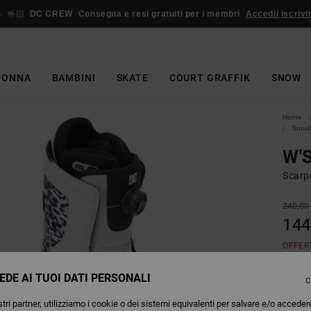
🤟🏻
DC CREW
Consegna e resi gratuiti per i membri
Accedi/ iscrivit
DONNA
BAMBINI
SKATE
COURT GRAFFIK
SNOW
Home
Snowb
W'
Scarp
240,00
144
OFFER
EDE AI TUOI DATI PERSONALI
C
Colori
tri partner, utilizziamo i cookie o dei sistemi equivalenti per salvare e/o acceder