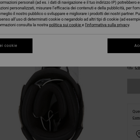
formazioni personali (ad es. i dati di navigazione e il tuo indirizzo IP) potrebbero e
azioni personalizzati, misurare l’efficacia dei contenuti e della pubblicità, per for
eglio il nostro pubblico o sviluppare e migliorare i prodotti dei nostri partner. Pu
senso all’uso di determinati cookie o negandolo ad altri tipi di cookie (ad esempio
nformazioni consulta la nostra
politica sui cookie
e
l'informativa sulla privacy
.
36
ei cookie
Acc
40
Co
Ques
Comp