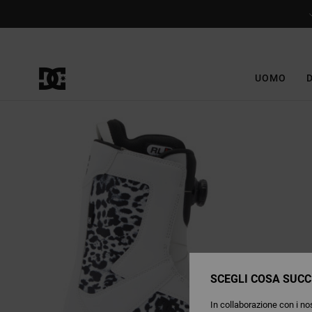
Salta
alle
informazioni
sul
prodotto
UOMO
SCEGLI COSA SUCC
In collaborazione con i nos