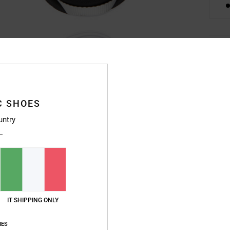
Desc
La nos
pensan
System
C SHOES
ALG su
untry
comfort
senza 
offron
essenz
specia
IT SHIPPING ONLY
Dett
IES