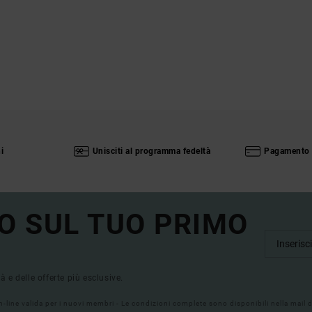
i
Unisciti al programma fedeltà
Pagamento 
O SUL TUO PRIMO
tà e delle offerte più esclusive.
on-line valida per i nuovi membri - Le condizioni complete sono disponibili nella mail