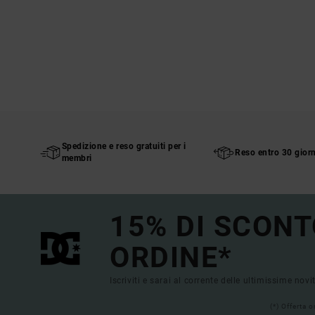
Spedizione e reso gratuiti per i
Reso entro 30 giorn
membri
15% DI SCONT
ORDINE*
Iscriviti e sarai al corrente delle ultimissime novi
(*) Offerta 