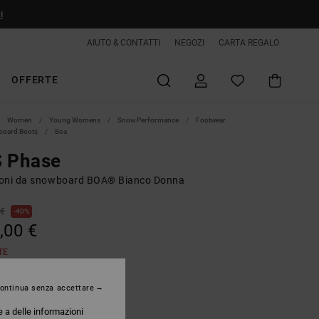
i
AIUTO & CONTATTI
NEGOZI
CARTA REGALO
OFFERTE
Women
Young Womens
Snow Performance
Footwear
oard Boots
Boa
S Phase
oni da snowboard BOA® Bianco Donna
 €
40%
,00 €
TE
ontinua senza accettare
White/black Print
e a delle informazioni