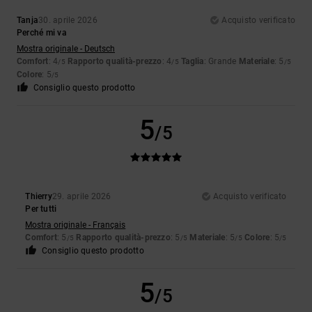
Tanja
30. aprile 2026
Acquisto verificato
Perché mi va
Mostra originale - Deutsch
Comfort
: 4
Rapporto qualità-prezzo
: 4
Taglia
: Grande
Materiale
: 5
/5
/5
/5
Colore
: 5
/5
Consiglio questo prodotto
5
/5
Thierry
29. aprile 2026
Acquisto verificato
Per tutti
Mostra originale - Français
Comfort
: 5
Rapporto qualità-prezzo
: 5
Materiale
: 5
Colore
: 5
/5
/5
/5
/5
Consiglio questo prodotto
5
/5