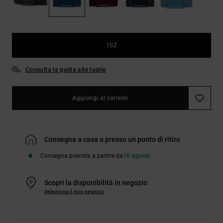
Borse e
risposte
zaini
alle
domande
più
Cinture e
frequenti e
1SZ
portamonete
accedi al
nostro
Consulta la guida alle taglie
modulo di
contatto.
Consulta
Aggiungi al carrello
le FAQ
Consegna a casa o presso un punto di ritiro
Consegna prevista a partire da
10 agosto
Scopri la disponibilità in negozio
Seleziona il mio negozio