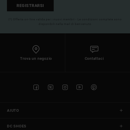
REGISTRARSI
(*) Offerta on-line valida per i nuovi membri - Le condizioni complete sono
disponibili nella mail di benvenuto
Trova un negozio
Contattaci
AIUTO
DC SHOES