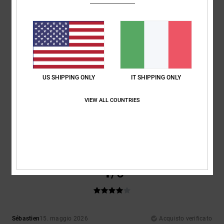
Materiale
: 5
Colore
: 5
/5
/5
Consiglio questo prodotto
4
/5
US SHIPPING ONLY
IT SHIPPING ONLY
ATHERAC LOCATION
16. maggio 2026
Acquisto verificato
VIEW ALL COUNTRIES
Un po' grande
Mostra originale - Français
Comfort
: 5
Rapporto qualità-prezzo
: 5
Taglia
: Troppo grande
/5
/5
Materiale
: 5
/5
Consiglio questo prodotto
4
/5
Sébastien
15. maggio 2026
Acquisto verificato