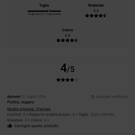
Taglia
Materiale
4.8
Troppo piccolo
Troppo grande
Colore
4.8
4
/5
Aymeric
10. luglio 2026
Acquisto verificato
Pratica, leggera
Mostra originale - Français
Comfort
: 4
Rapporto qualità-prezzo
: 4
Taglia
: Taglia perfetta
/5
/5
Materiale
: 4
Colore
: 4
/5
/5
Consiglio questo prodotto