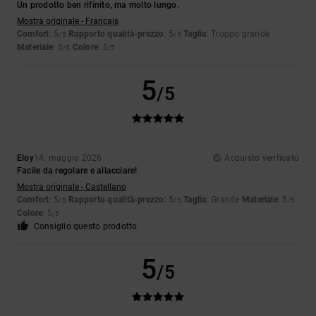
Un prodotto ben rifinito, ma molto lungo.
Mostra originale - Français
Comfort
: 5
Rapporto qualità-prezzo
: 5
Taglia
: Troppo grande
/5
/5
Materiale
: 5
Colore
: 5
/5
/5
5
/5
Eloy
14. maggio 2026
Acquisto verificato
Facile da regolare e allacciare!
Mostra originale - Castellano
Comfort
: 5
Rapporto qualità-prezzo
: 5
Taglia
: Grande
Materiale
: 5
/5
/5
/5
Colore
: 5
/5
Consiglio questo prodotto
5
/5