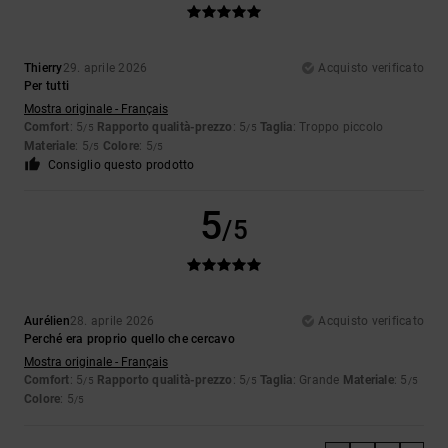
Thierry
29. aprile 2026
Acquisto verificato
Per tutti
Mostra originale - Français
Comfort
: 5
Rapporto qualità-prezzo
: 5
Taglia
: Troppo piccolo
/5
/5
Materiale
: 5
Colore
: 5
/5
/5
Consiglio questo prodotto
5
/5
Aurélien
28. aprile 2026
Acquisto verificato
Perché era proprio quello che cercavo
Mostra originale - Français
Comfort
: 5
Rapporto qualità-prezzo
: 5
Taglia
: Grande
Materiale
: 5
/5
/5
/5
Colore
: 5
/5