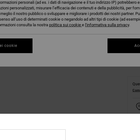
formazioni personali (ad es. i dati di navigazione e il tuo indirizzo IP) potrebbero e
azioni personalizzati, misurare l’efficacia dei contenuti e della pubblicità, per for
eglio il nostro pubblico o sviluppare e migliorare i prodotti dei nostri partner. Pu
senso all’uso di determinati cookie o negandolo ad altri tipi di cookie (ad esempio
8/X
nformazioni consulta la nostra
politica sui cookie
e
l'informativa sulla privacy
.
Co
ei cookie
Acc
Ques
Comp