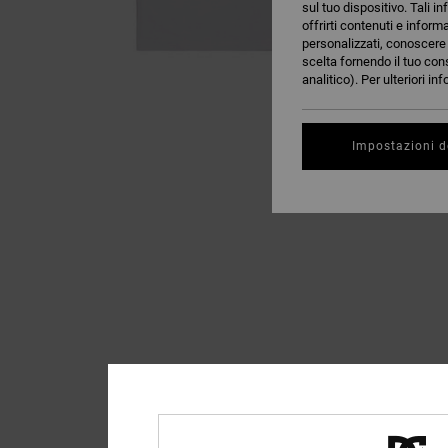
sul tuo dispositivo. Tali in
offrirti contenuti e inform
personalizzati, conoscere m
scelta fornendo il tuo con
analitico). Per ulteriori i
Impostazioni d