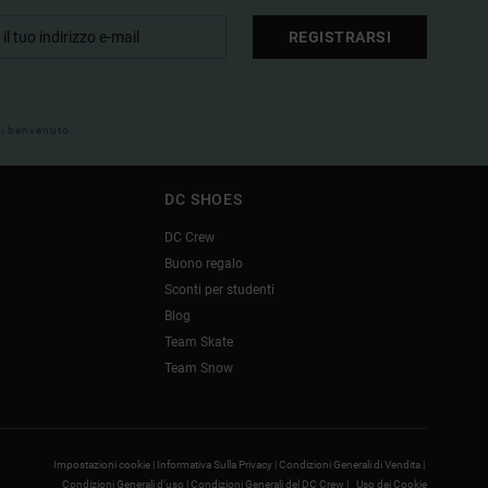
REGISTRARSI
 di benvenuto
DC SHOES
DC Crew
Buono regalo
Sconti per studenti
Blog
Team Skate
Team Snow
Impostazioni cookie |
Informativa Sulla Privacy |
Condizioni Generali di Vendita |
Condizioni Generali d’uso |
Condizioni Generali del DC Crew |
Uso dei Cookie