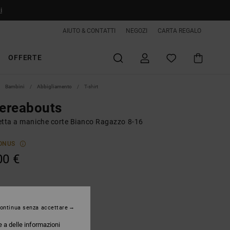
i
AIUTO & CONTATTI
NEGOZI
CARTA REGALO
OFFERTE
Bambini
Abbigliamento
T-shirt
ereabouts
etta a maniche corte Bianco Ragazzo 8-16
ONUS
00 €
White
ontinua senza accettare
e a delle informazioni