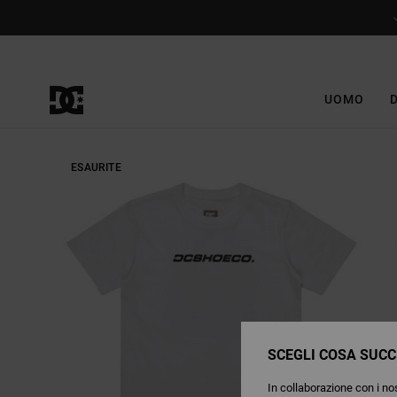
Salta
alle
informazioni
sul
prodotto
UOMO
ESAURITE
SCEGLI COSA SUCC
In collaborazione con i nos