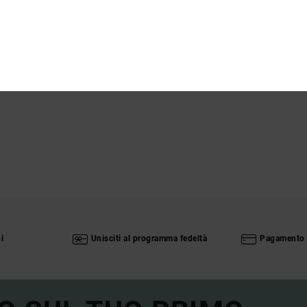
Sped
i
Unisciti al programma fedeltà
Pagamento 