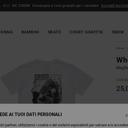
🤟🏻
DC CREW
Consegna e resi gratuiti per i membri
Accedi/ iscrivit
DONNA
BAMBINI
SKATE
COURT GRAFFIK
SNOW
Home
Wh
Magli
ECO-B
25,
Colori
EDE AI TUOI DATI PERSONALI
C
tri partner, utilizziamo i cookie o dei sistemi equivalenti per salvare e/o acceder