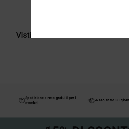
Visti di recente
Spedizione e reso gratuiti per i
Reso entro 30 giorn
membri