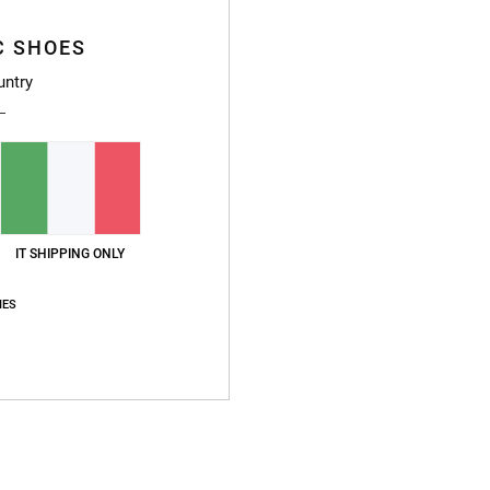
Dett
C SHOES
Maglie
untry
Style
Caratt
T
[200
Ve
IT SHIPPING ONLY
C
M
IES
M
Et
E
Compo