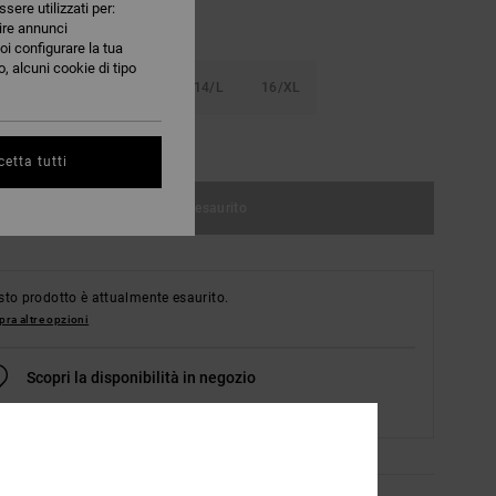
ssere utilizzati per:
nire annunci
oi configurare la tua
, alcuni cookie di tipo
S
10/S
12/M
14/L
16/XL
nsulta la guida alle taglie
etta tutti
Articolo esaurito
to prodotto è attualmente esaurito.
ra altre opzioni
Scopri la disponibilità in negozio
Seleziona una taglia