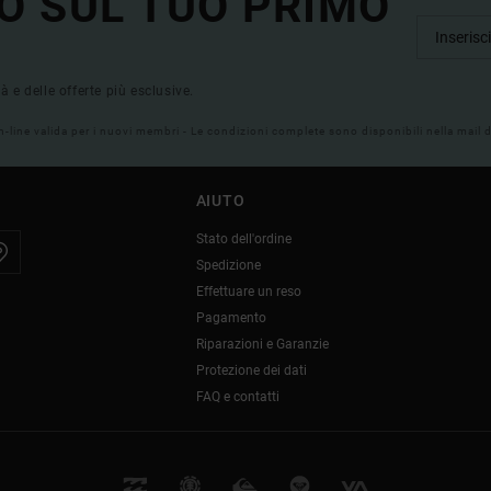
O SUL TUO PRIMO
tà e delle offerte più esclusive.
on-line valida per i nuovi membri - Le condizioni complete sono disponibili nella mail
AIUTO
Stato dell'ordine
Spedizione
Effettuare un reso
Pagamento
Riparazioni e Garanzie
Protezione dei dati
FAQ e contatti