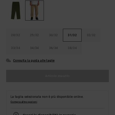
Borse e
risposte
zaini
alle
domande
più
Cinture e
frequenti e
portamonete
accedi al
nostro
28/32
29/32
30/32
31/32
32/32
modulo di
contatto.
33/34
34/34
36/34
38/34
Consulta
le FAQ
Consulta la guida alle taglie
Articolo esaurito
La taglia selezionata non è più disponibile online.
Compra altre opzioni