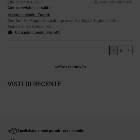
Ed
9. dicembre 2025
Acquisto verificato
Come previsto e in saldo
Mostra originale - English
Comfort
: 5
Rapporto qualità-prezzo
: 5
Taglia
: Taglia perfetta
/5
/5
Materiale
: 5
Colore
: 5
/5
/5
Consiglio questo prodotto
1
2
>
Verificato da
TrustVille
VISTI DI RECENTE
Spedizione e reso gratuiti per i membri