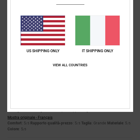
Nicolas
21. gennaio 2026
Acquisto verificato
Bel modello e prezzo conveniente in saldo
Mostra originale - Français
Comfort
: 5
Rapporto qualità-prezzo
: 5
Taglia
: Grande
Materiale
: 5
/5
/5
/5
Colore
: 5
/5
Consiglio questo prodotto
US SHIPPING ONLY
IT SHIPPING ONLY
4
VIEW ALL COUNTRIES
/5
Victor
20. gennaio 2026
Acquisto verificato
I pantaloni sono più larghi di quanto pensassi; il girovita va bene, ma
la lunghezza delle gambe è un po’ troppo lunga
Mostra originale - Français
Comfort
: 5
Rapporto qualità-prezzo
: 5
Taglia
: Grande
Materiale
: 5
/5
/5
/5
Colore
: 5
/5