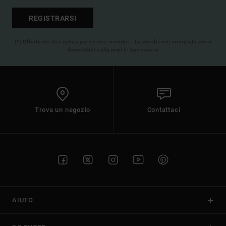
REGISTRARSI
(*) Offerta on-line valida per i nuovi membri - Le condizioni complete sono
disponibili nella mail di benvenuto
Trova un negozio
Contattaci
AIUTO