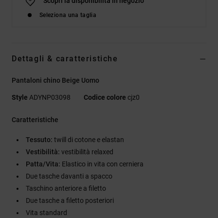
Scopri la disponibilità in negozio
Seleziona una taglia
Dettagli & caratteristiche
Pantaloni chino Beige Uomo
Style
ADYNP03098
Codice colore
cjz0
Caratteristiche
Tessuto:
twill di cotone e elastan
Vestibilità:
vestibilità relaxed
Patta/Vita:
Elastico in vita con cerniera
Due tasche davanti a spacco
Taschino anteriore a filetto
Due tasche a filetto posteriori
Vita standard