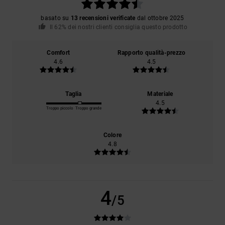
basato su
13 recensioni verificate
dal ottobre 2025
Il 62% dei nostri clienti consiglia questo prodotto
Comfort
Rapporto qualità-prezzo
4.6
4.5
Taglia
Materiale
4.5
Troppo piccolo
Troppo grande
Colore
4.8
4
/5