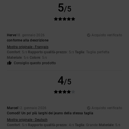
5
/5
Herve
18. gennaio 2026
Acquisto verificato
conforme alla descrizione
Mostra originale - Français
Comfort
: 5
Rapporto qualità-prezzo
: 5
Taglia
: Taglia perfetta
/5
/5
Materiale
: 5
Colore
: 5
/5
/5
Consiglio questo prodotto
4
/5
Marcel
12. gennaio 2026
Acquisto verificato
Comodi! Un po' più larghi dei jeans della stessa taglia
Mostra originale - Deutsch
Comfort
: 5
Rapporto qualità-prezzo
: 4
Taglia
: Grande
Materiale
: 5
/5
/5
/5