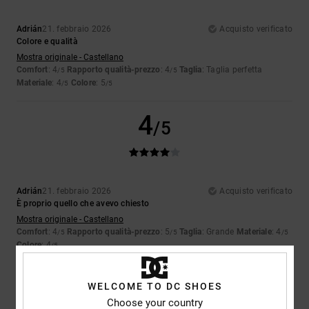
Adrián
21. febbraio 2026
Acquisto verificato
Colore e qualità
Mostra originale - Castellano
Comfort
: 4
Rapporto qualità-prezzo
: 4
Taglia
: Taglia perfetta
/5
/5
Materiale
: 4
Colore
: 5
/5
/5
4
/5
Adrián
21. febbraio 2026
Acquisto verificato
È proprio quello che avevo chiesto
Mostra originale - Castellano
Comfort
: 4
Rapporto qualità-prezzo
: 5
Taglia
: Grande
Materiale
: 4
/5
/5
/5
Colore
: 4
/5
5
/5
WELCOME TO DC SHOES
Choose your country