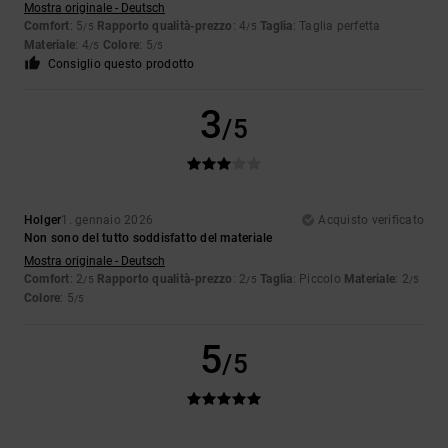
Mostra originale - Deutsch
Comfort
: 5
Rapporto qualità-prezzo
: 4
Taglia
: Taglia perfetta
/5
/5
Materiale
: 4
Colore
: 5
/5
/5
Consiglio questo prodotto
3
/5
Holger
1. gennaio 2026
Acquisto verificato
Non sono del tutto soddisfatto del materiale
Mostra originale - Deutsch
Comfort
: 2
Rapporto qualità-prezzo
: 2
Taglia
: Piccolo
Materiale
: 2
/5
/5
/5
Colore
: 5
/5
5
/5