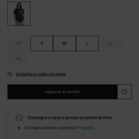
Borse e
risposte
zaini
alle
domande
più
Cinture e
frequenti e
portamonete
accedi al
nostro
XS
S
M
L
XL
modulo di
contatto.
XXL
Consulta
le FAQ
Consulta la guida alle taglie
Aggiungi al carrello
Consegna a casa o presso un punto di ritiro
Consegna prevista a partire da
11 agosto