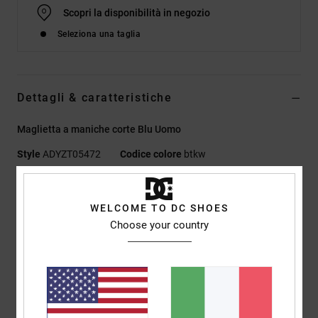
Scopri la disponibilità in negozio
Seleziona una taglia
Dettagli & caratteristiche
Maglietta a maniche corte Blu Uomo
Style
ADYZT05472
Codice colore
btkw
Caratteristiche
WELCOME TO DC SHOES
Collezione:
Seasonal Capsule
Choose your country
Tessuto:
jersey in misto di cotone (75%) e cotone riciclato
(25%) [200 g/m2]
Tintura:
tintura a pigmenti
Lavaggio:
lavaggio acido
Vestibilità:
vestibilità standard