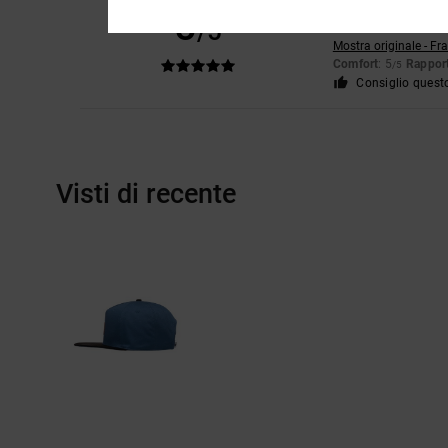
Julien
13. giugno 20
5
/5
Tutto è perfetto per 
Mostra originale - Fr
Comfort
: 5
Rapport
/5
Consiglio quest
Visti di recente