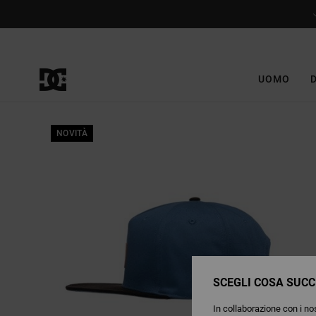
Salta
alle
informazioni
sul
prodotto
UOMO
NOVITÀ
SCEGLI COSA SUCC
In collaborazione con i nos