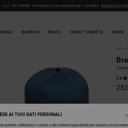
🤟🏻
DC CREW
Consegna e resi gratuiti per i membri
Accedi/ iscrivit
DONNA
BAMBINI
SKATE
COURT GRAFFIK
SNOW
Home
Bra
Cappe
5.0
25,
Colori
EDE AI TUOI DATI PERSONALI
C
tri partner, utilizziamo i cookie o dei sistemi equivalenti per salvare e/o acceder