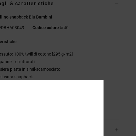
agli & caratteristiche
llino snapback Blu Bambini
EDBHA03049
Codice colore
brd0
eristiche
essuto:
100% twill di cotone [295 g/m2]
pannelli strutturati
isiera piatta in simil-scamosciato
hiusura snapback
tch in similpelle sul davanti
ettagli DC
sizione
[Tessuto principale] 100% cotone
izioni e Resi