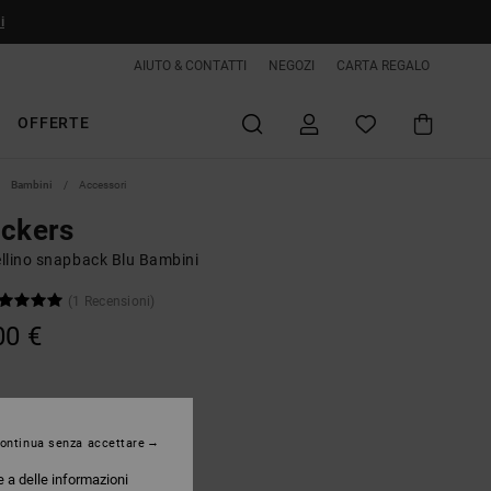
i
AIUTO & CONTATTI
NEGOZI
CARTA REGALO
OFFERTE
Bambini
Accessori
ckers
llino snapback Blu Bambini
(1 Recensioni)
00 €
Ensign Blue
ontinua senza accettare
e a delle informazioni