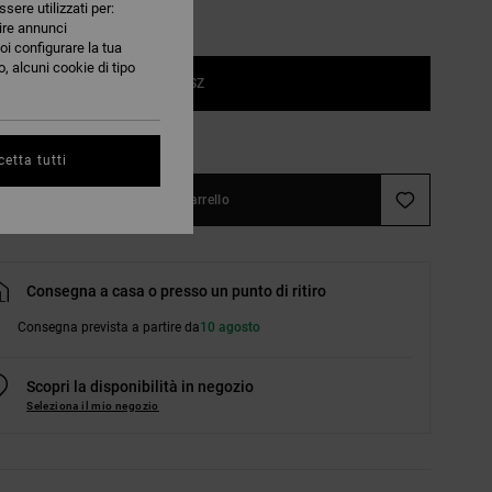
ssere utilizzati per:
nire annunci
oi configurare la tua
, alcuni cookie di tipo
1SZ
nsulta la guida alle taglie
etta tutti
Aggiungi al carrello
Consegna a casa o presso un punto di ritiro
Consegna prevista a partire da
10 agosto
Scopri la disponibilità in negozio
Seleziona il mio negozio