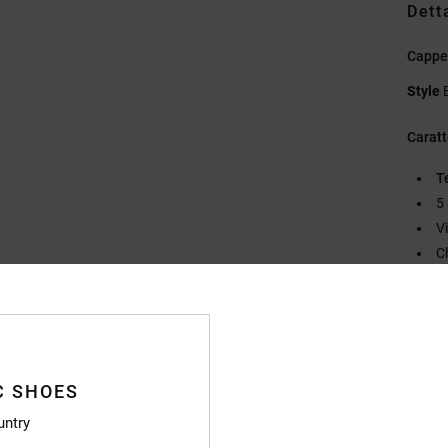
Dett
Cappe
Style
Caratt
T
5 
V
C
Pa
D
Compo
C SHOES
untry
Sped