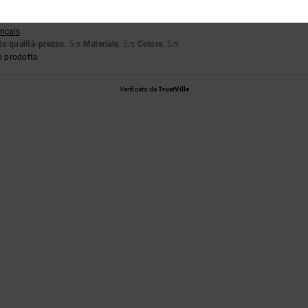
26
tutto
ançais
o qualità-prezzo
: 5
Materiale
: 5
Colore
: 5
/5
/5
/5
o prodotto
Verificato da
TrustVille