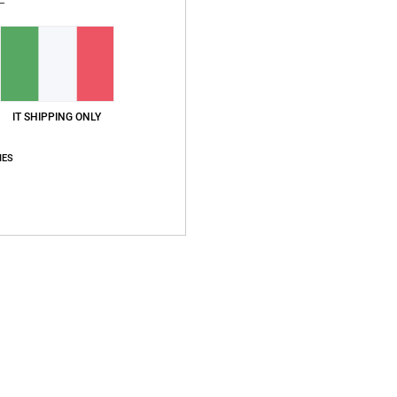
IT SHIPPING ONLY
Punteggio medio
5.0
IES
/5
basato su
1 recensioni verificate
dal giugno 2026
Il 100% dei nostri clienti consiglia questo prodotto
pporto qualità-prezzo
Taglia
Material
5.0
5.0
Troppo piccolo
Troppo grande