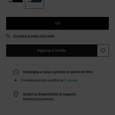
Borse e
risposte
zaini
alle
domande
più
Cinture e
frequenti e
1SZ
portamonete
accedi al
nostro
Consulta la guida alle taglie
modulo di
contatto.
Consulta
Aggiungi al carrello
le FAQ
Consegna a casa o presso un punto di ritiro
Consegna prevista a partire da
11 agosto
Scopri la disponibilità in negozio
Seleziona il mio negozio