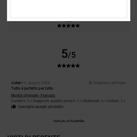
Colore
5.0
5
/5
Julien
13. giugno 2026
Acquisto verificato
Tutto è perfetto per tutto
Mostra originale - Français
Comfort
: 5
Rapporto qualità-prezzo
: 5
Materiale
: 5
Colore
: 5
/5
/5
/5
/5
Consiglio questo prodotto
Verificato da
TrustVille