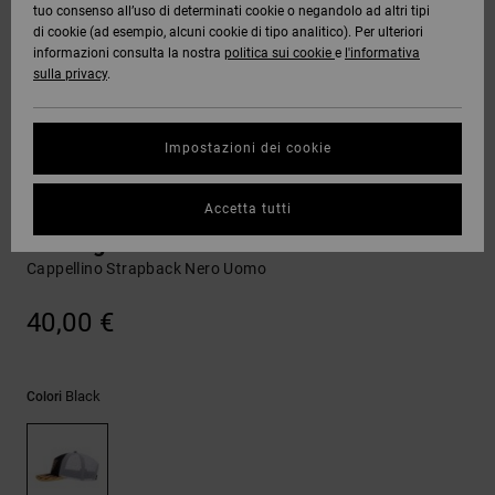
tuo consenso all’uso di determinati cookie o negandolo ad altri tipi
Quiksilver
Tutto
Capispalla
Jeans,
Capispalla
Felpe
Guarda
di cookie (ad esempio, alcuni cookie di tipo analitico). Per ulteriori
Freedom
Stivali da
Pantaloni
Berretti
Tutto
informazioni consulta la nostra
politica sui cookie
e
l'informativa
OFFERTE
Onyx
Snowboard
e Short
sulla privacy
.
Pantaloni
Felpe
Protezione
Accessori
dei dati
AIUTO &
AT-2
Unisex
Guarda
Impostazioni dei cookie
CONTATTI
Shorts
T-shirt
Tutto
Guarda
Guida alle
Liquid
Guarda
Tutto
taglie
Cappelli
Accetta tutti
NEGOZI
Fuego
Boardshorts
Camicie e
Tutto
polo
Burning Brim
Cappellino Strapback Nero Uomo
Avvia una
CARTA
Guarda
conversazione
REGALO
Tutto
Pantaloni,
per ottenere
40,00 €
jeans e
la risposta
short
più rapida
WISHLIST
alla tua
domanda.
Black
Colori
Berretti e
Avvia una
Cappelli
conversazione
Trova le