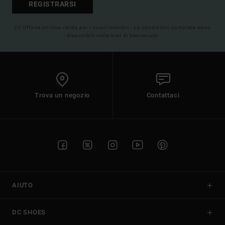
REGISTRARSI
(*) Offerta on-line valida per i nuovi membri - Le condizioni complete sono
disponibili nella mail di benvenuto
Trova un negozio
Contattaci
AIUTO
DC SHOES