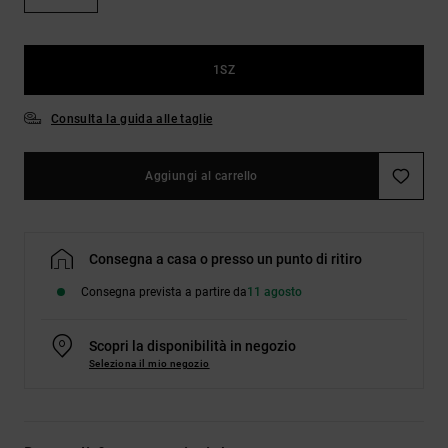
Borse e
risposte
zaini
alle
domande
più
1SZ
Cinture e
frequenti e
portamonete
accedi al
Consulta la guida alle taglie
nostro
modulo di
contatto.
Aggiungi al carrello
Consulta
le FAQ
Consegna a casa o presso un punto di ritiro
Consegna prevista a partire da
11 agosto
Scopri la disponibilità in negozio
Seleziona il mio negozio