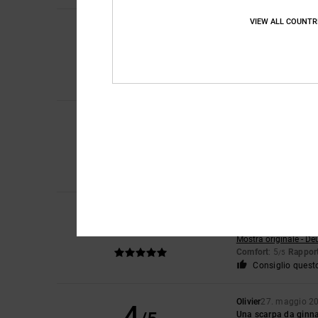
VIEW ALL COUNTR
Ramon
1. luglio 202
5
/5
Una sneaker davvero
Mostra originale - De
Comfort
: 5
Rapport
/5
Consiglio quest
Robert
18. giugno 2
5
/5
Scarpa fantastica 
Mostra originale - Du
Comfort
: 5
Rapport
/5
Consiglio quest
Danny
31. maggio 2
5
/5
In alto
Mostra originale - De
Comfort
: 5
Rapport
/5
Consiglio quest
Olivier
27. maggio 2
4
Una scarpa da ginna