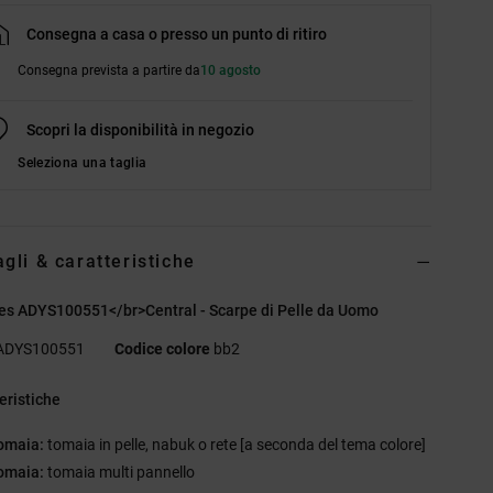
Consegna a casa o presso un punto di ritiro
Consegna prevista a partire da
10 agosto
Scopri la disponibilità in negozio
Seleziona una taglia
agli & caratteristiche
es ADYS100551</br>Central - Scarpe di Pelle da Uomo
ADYS100551
Codice colore
bb2
eristiche
omaia:
tomaia in pelle, nabuk o rete [a seconda del tema colore]
omaia:
tomaia multi pannello