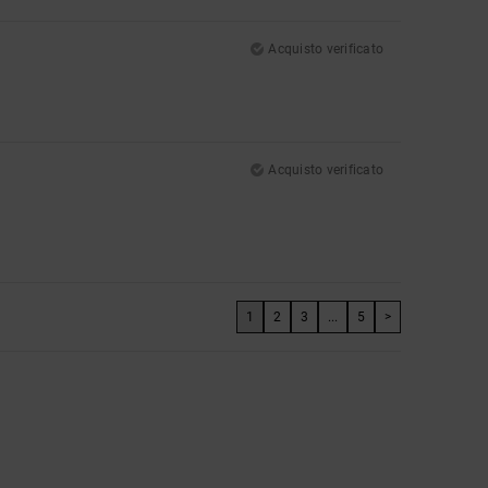
Acquisto verificato
Acquisto verificato
1
2
3
...
5
>