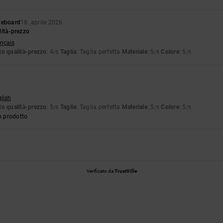
teboard
18. aprile 2026
lità-prezzo
ançais
o qualità-prezzo
: 4
Taglia
: Taglia perfetta
Materiale
: 5
Colore
: 5
/5
/5
/5
glish
o qualità-prezzo
: 5
Taglia
: Taglia perfetta
Materiale
: 5
Colore
: 5
/5
/5
/5
o prodotto
Verificato da
TrustVille