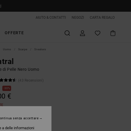
i
AIUTO & CONTATTI
NEGOZI
CARTA REGALO
OFFERTE
Uomo
Scarpe
Sneakers
tral
e di Pelle Nero Uomo
(43 Recensioni)
€
30%
00 €
TE
ontinua senza accettare
Black/black
e a delle informazioni