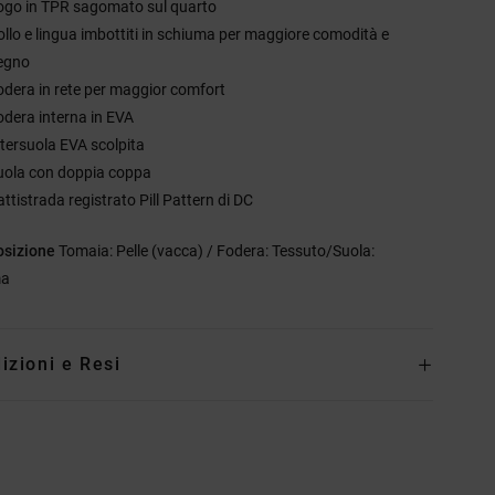
ogo in TPR sagomato sul quarto
ollo e lingua imbottiti in schiuma per maggiore comodità e
egno
odera in rete per maggior comfort
odera interna in EVA
ntersuola EVA scolpita
uola con doppia coppa
ttistrada registrato Pill Pattern di DC
sizione
Tomaia: Pelle (vacca) / Fodera: Tessuto/Suola:
a
izioni e Resi