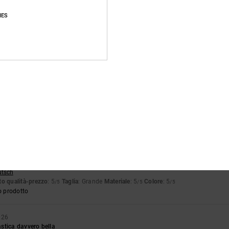
IES
6
 bella
utsch
o qualità-prezzo
: 5
Taglia
: Taglia perfetta
Materiale
: 5
Colore
: 5
/5
/5
/5
o prodotto
026
e comodissima per camminare
tch
o qualità-prezzo
: 5
Taglia
: Taglia perfetta
Materiale
: 5
Colore
: 5
/5
/5
/5
o prodotto
026
utsch
o qualità-prezzo
: 5
Taglia
: Grande
Materiale
: 5
Colore
: 5
/5
/5
/5
o prodotto
026
stica davvero bella