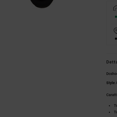
Dett
Dcsho
Style
Caratt
T
T