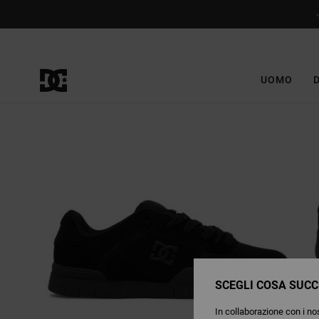
Salta
alle
informazioni
sul
prodotto
UOMO
SCEGLI COSA SUCC
In collaborazione con i nos