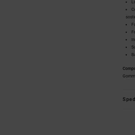
L
C
sost
F
F
I
S
Ba
Compo
Gomm
Sped