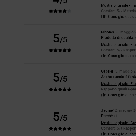
/5
Mostra originale - Fr
Comfort
: 5
Materia
/5
Consiglio quest
Nicolas
16. maggio 
5
/5
Prodotto di qualità
Mostra originale - Fr
Comfort
: 5
Rapport
/5
Consiglio quest
Gabriel
13. maggio 
5
/5
Anche questo è fant
Mostra originale - Fr
Rapporto qualità-pr
Consiglio quest
Jaume
12. maggio 
5
/5
Perché sì
Mostra originale - Ca
Comfort
: 5
Rapport
/5
Consiglio quest