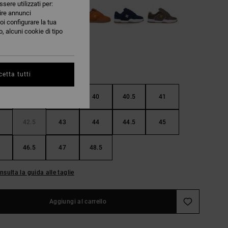
ssere utilizzati per:
nire annunci
oi configurare la tua
, alcuni cookie di tipo
etta tutti
38.5
39
40
40.5
41
42.5
43
44
44.5
45
46.5
47
48.5
nsulta la guida alle taglie
Aggiungi al carrello