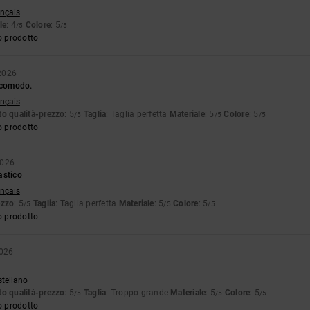
ançais
le
: 4
Colore
: 5
/5
/5
o prodotto
2026
, comodo.
ançais
o qualità-prezzo
: 5
Taglia
: Taglia perfetta
Materiale
: 5
Colore
: 5
/5
/5
/5
o prodotto
2026
astico
ançais
ezzo
: 5
Taglia
: Taglia perfetta
Materiale
: 5
Colore
: 5
/5
/5
/5
o prodotto
2026
stellano
o qualità-prezzo
: 5
Taglia
: Troppo grande
Materiale
: 5
Colore
: 5
/5
/5
/5
o prodotto