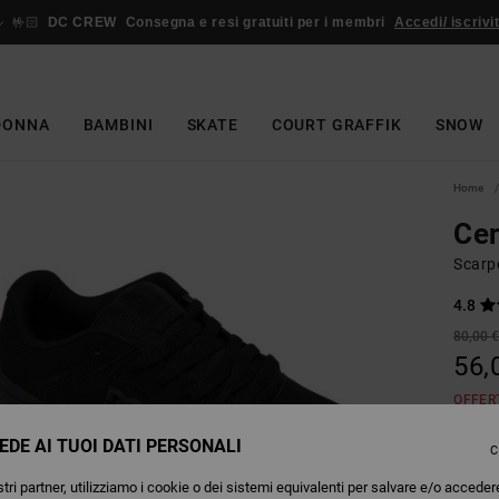
🤟🏻
DC CREW
Consegna e resi gratuiti per i membri
Accedi/ iscrivit
DONNA
BAMBINI
SKATE
COURT GRAFFIK
SNOW
Home
Cen
Scarp
4.8
80,00 
56,
OFFER
EDE AI TUOI DATI PERSONALI
C
Colori
tri partner, utilizziamo i cookie o dei sistemi equivalenti per salvare e/o acceder