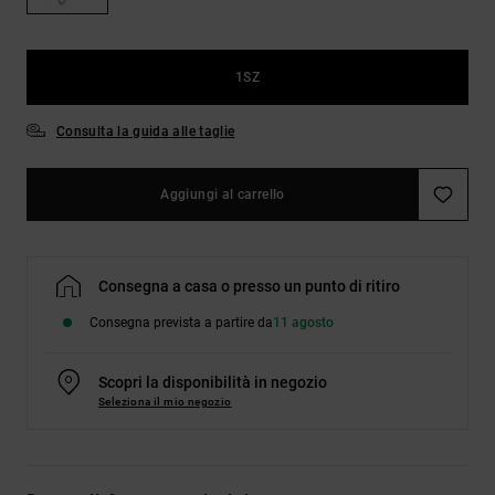
Borse e
risposte
zaini
alle
domande
più
1SZ
Cinture e
frequenti e
portamonete
accedi al
Consulta la guida alle taglie
nostro
modulo di
contatto.
Aggiungi al carrello
Consulta
le FAQ
Consegna a casa o presso un punto di ritiro
Consegna prevista a partire da
11 agosto
Scopri la disponibilità in negozio
Seleziona il mio negozio