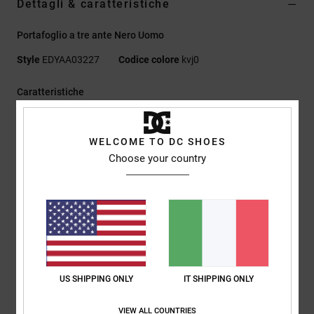
Dettagli & caratteristiche
Portafoglio a tre ante Nero Uomo
Style
EDYAA03227
Codice colore
kvj0
Caratteristiche
Tessuto:
100% poliestere riciclato a trama semplice 600d
Modello a tre ante
WELCOME TO DC SHOES
Tasca interna a inserimento
Choose your country
Tasche portamonete con zip
Scomparti
Chiusura a pressione
Targhetta in metallo DCSHOECOUSA
Catena in metallo con ganci
Etichetta RE/SOLVE
Dimensioni:
9 cm h x 13,5 cm
US SHIPPING ONLY
IT SHIPPING ONLY
Composizione
[Tessuto principale] 100% poliuretano
VIEW ALL COUNTRIES