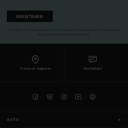
REGISTRARSI
(*) Offerta on-line valida per i nuovi membri - Le condizioni complete sono
disponibili nella mail di benvenuto
Trova un negozio
Contattaci
AIUTO