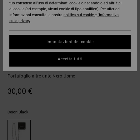
tuo consenso all’uso di determinati cookie o negandolo ad altri tipi
Quiksilver
Tutto
Capispalla
Jeans,
Capispalla
Felpe
Guarda
di cookie (ad esempio, alcuni cookie di tipo analitico). Per ulteriori
Freedom
Stivali da
Pantaloni
Berretti
Tutto
informazioni consulta la nostra
politica sui cookie
e
l'informativa
OFFERTE
Onyx
Snowboard
e Short
sulla privacy
.
Pantaloni
Felpe
Protezione
Accessori
dei dati
AIUTO &
AT-2
Unisex
Guarda
Impostazioni dei cookie
CONTATTI
Shorts
T-shirt
Tutto
Guarda
Guida alle
Liquid
Guarda
Tutto
taglie
Portamonete
Accetta tutti
NEGOZI
Fuego
Boardshorts
Camicie e
Tutto
polo
Chain
Portafoglio a tre ante Nero Uomo
Avvia una
CARTA
Guarda
conversazione
REGALO
Tutto
Pantaloni,
per ottenere
30,00 €
jeans e
la risposta
short
più rapida
WISHLIST
alla tua
domanda.
Black
Colori
Berretti e
Avvia una
Cappelli
conversazione
Trova le