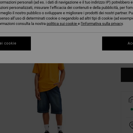
formazioni personali (ad es. i dati di navigazione e il tuo indirizzo IP) potrebbero e
azioni personalizzati, misurare l’efficacia dei contenuti e della pubblicità, per for
eglio il nostro pubblico o sviluppare e migliorare i prodotti dei nostri partner. Pu
senso all’uso di determinati cookie o negandolo ad altri tipi di cookie (ad esempio
nformazioni consulta la nostra
politica sui cookie
e
l'informativa sulla privacy
.
XS
ei cookie
Acc
Co