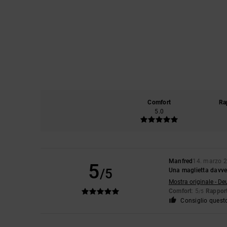
Comfort
Ra
5.0
Manfred
14. marzo 
5
/5
Una maglietta davver
Mostra originale - De
Comfort
: 5
Rapport
/5
Consiglio quest