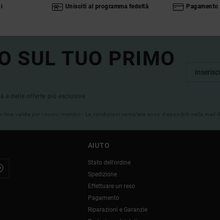
i
Unisciti al programma fedeltà
Pagamento 
O SUL TUO PRIMO
tà e delle offerte più esclusive.
on-line valida per i nuovi membri - Le condizioni complete sono disponibili nella mail
AIUTO
Stato dell'ordine
Spedizione
Effettuare un reso
Pagamento
Riparazioni e Garanzie