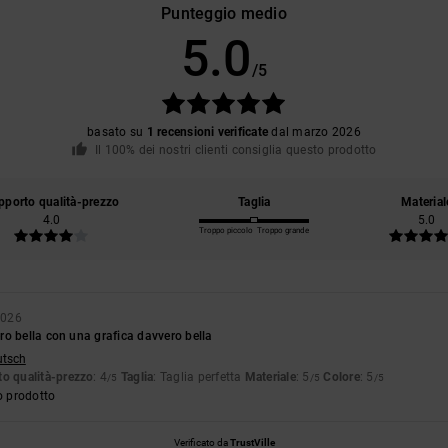
Punteggio medio
5.0
/5
basato su
1 recensioni verificate
dal marzo 2026
Il 100% dei nostri clienti consiglia questo prodotto
pporto qualità-prezzo
Taglia
Material
4.0
5.0
Troppo piccolo
Troppo grande
2026
o bella con una grafica davvero bella
utsch
o qualità-prezzo
: 4
Taglia
: Taglia perfetta
Materiale
: 5
Colore
: 5
/5
/5
/5
o prodotto
Verificato da
TrustVille