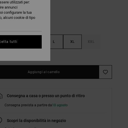
ssere utilizzati per:
nire annunci
oi configurare la tua
, alcuni cookie di tipo
S
M
L
XL
XXL
etta tutti
nsulta la guida alle taglie
Aggiungi al carrello
Consegna a casa o presso un punto di ritiro
Consegna prevista a partire da
10 agosto
Scopri la disponibilità in negozio