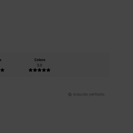
e
Colore
5.0
Acquisto verificato