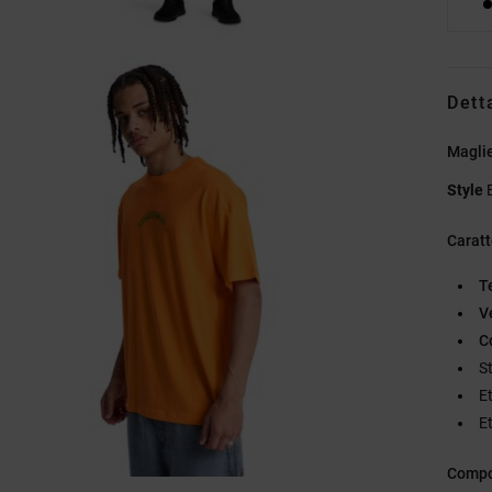
Dett
Magli
Style
Caratt
T
V
C
S
E
E
Compo