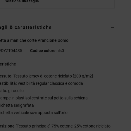
Seleziona una taglia
agli & caratteristiche
etta a maniche corte Arancione Uomo
EDYZT04435
Codice colore
nls0
eristiche
essuto:
Tessuto jersey di cotone riciclato [200 g/m2]
estibilità:
vestibilità regular classica e comoda
ollo:
girocollo
tampe in plastisol centrate sul petto sulla schiena
tichetta serigrafata
tichetta verticale sovrapposta sull'orlo
sizione
[Tessuto principale] 75% cotone, 25% cotone riciclato