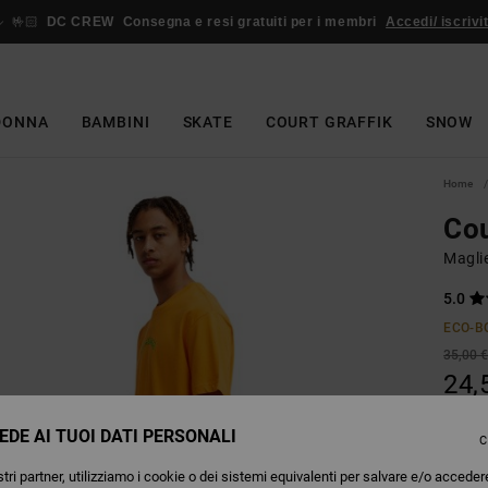
🤟🏻
DC CREW
Consegna e resi gratuiti per i membri
Accedi/ iscrivit
DONNA
BAMBINI
SKATE
COURT GRAFFIK
SNOW
Home
Cou
Magli
5.0
ECO-B
35,00 
24,
OFFER
EDE AI TUOI DATI PERSONALI
C
tri partner, utilizziamo i cookie o dei sistemi equivalenti per salvare e/o acceder
O
Colori