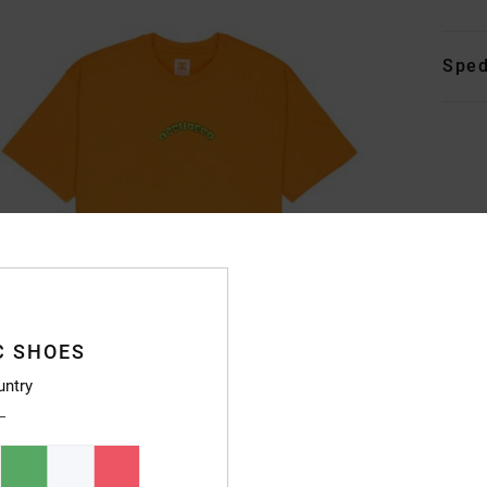
Sped
C SHOES
untry