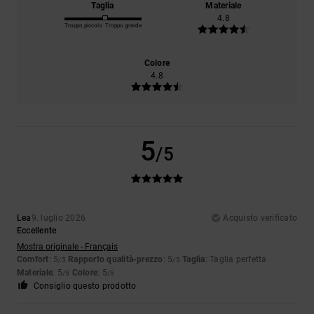
Taglia
Materiale
4.8
Troppo piccolo
Troppo grande
Colore
4.8
5
/5
Lea
9. luglio 2026
Acquisto verificato
Eccellente
Mostra originale - Français
Comfort
: 5
Rapporto qualità-prezzo
: 5
Taglia
: Taglia perfetta
/5
/5
Materiale
: 5
Colore
: 5
/5
/5
Consiglio questo prodotto