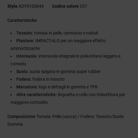
Style
ADYS100844
Codice colore
257
Caratteristiche
Tessuto:
tomaia in pelle, camoscio o nabuk
Plantare:
IMPACT-ALG per un maggiore effetto
ammortizzante
Intersuola:
intersuola integrale in poliuretano leggero e
comodo
Suola:
suola spigata in gomma super rubber
Fodera:
fodera in tessuto
Marcatura:
logo e dettagli in gomma e TPR
Altre caratteristiche:
linguetta e collo con imbottitura per
maggiore comodità
Composizione
Tomaia: Pelle (vacca) / Fodera: Tessuto/Suola:
Gomma