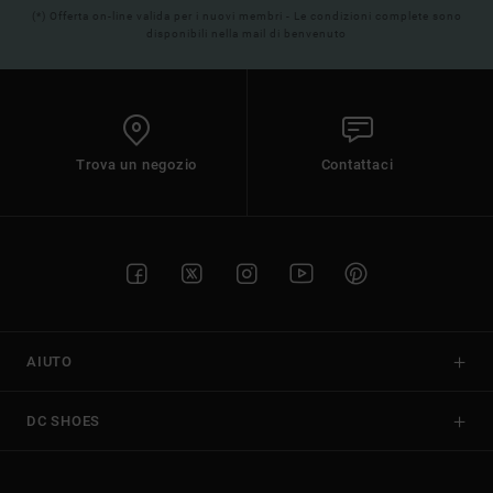
(*) Offerta on-line valida per i nuovi membri - Le condizioni complete sono
disponibili nella mail di benvenuto
Trova un negozio
Contattaci
AIUTO
DC SHOES