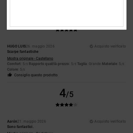
5
/5
HUGO LUIS
26. maggio 2026
Acquisto verificato
Scarpe fantastiche
Mostra originale - Castellano
Comfort
: 5
Rapporto qualità-prezzo
: 5
Taglia
: Grande
Materiale
: 5
/5
/5
/5
Colore
: 5
/5
Consiglio questo prodotto
4
/5
Aarón
21. maggio 2026
Acquisto verificato
Sono fantastici.