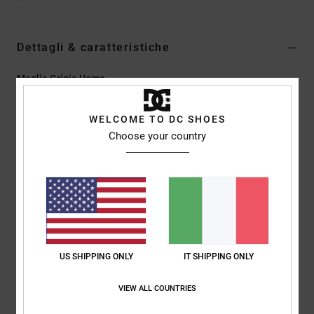
Dettagli & caratteristiche
Maglia Grigio Uomo
Style
EDYSW03038
Codice colore
sgr6
WELCOME TO DC SHOES
Caratteristiche
Choose your country
Tessuto:
60% cotone, 40% acrilico lavorato a maglia, filato
calibro 12
Vestibilità:
vestibilità relaxed
Ricamo sul petto a sinistra
Logo DC
US SHIPPING ONLY
IT SHIPPING ONLY
Composizione
[Tessuto principale] 100% acrilico
VIEW ALL COUNTRIES