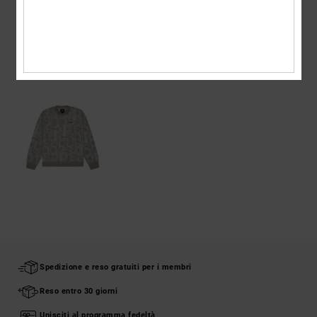
Spedizioni e Resi
VISTI DI RECENTE
Spedizione e reso gratuiti per i membri
Reso entro 30 giorni
Unisciti al programma fedeltà