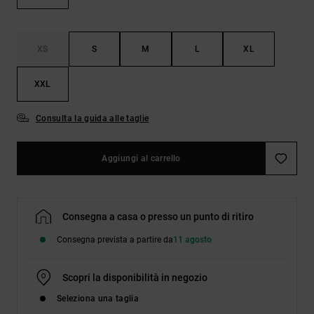
Borse e
risposte
zaini
alle
domande
più
XS
S
M
L
XL
Cinture e
frequenti e
portamonete
accedi al
XXL
nostro
modulo di
contatto.
Consulta la guida alle taglie
Consulta
le FAQ
Aggiungi al carrello
Consegna a casa o presso un punto di ritiro
Consegna prevista a partire da
11 agosto
Scopri la disponibilità in negozio
Seleziona una taglia