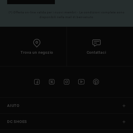
(*) Offerta on-line valida per i nuovi membri - Le condizioni complete sono
disponibili nella mail di benvenuto
Trova un negozio
Contattaci
AIUTO
DC SHOES