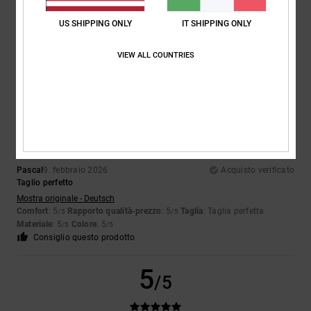
Verdeeeee
Mostra originale - Deutsch
US SHIPPING ONLY
IT SHIPPING ONLY
Comfort
: 5
Rapporto qualità-prezzo
: 4
Taglia
: Taglia perfetta
/5
/5
Materiale
: 5
Colore
: 5
/5
/5
VIEW ALL COUNTRIES
Consiglio questo prodotto
5
/5
Pascal
9. febbraio 2026
Acquisto verificato
Taglio perfetto
Mostra originale - Deutsch
Comfort
: 5
Rapporto qualità-prezzo
: 5
Taglia
: Taglia perfetta
/5
/5
Materiale
: 5
Colore
: 5
/5
/5
Consiglio questo prodotto
5
/5