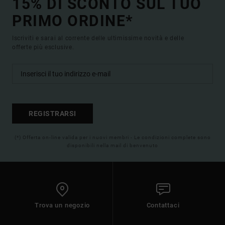
15% DI SCONTO SUL TUO
PRIMO ORDINE*
Iscriviti e sarai al corrente delle ultimissime novità e delle
offerte più esclusive.
REGISTRARSI
(*) Offerta on-line valida per i nuovi membri - Le condizioni complete sono
disponibili nella mail di benvenuto
Trova un negozio
Contattaci