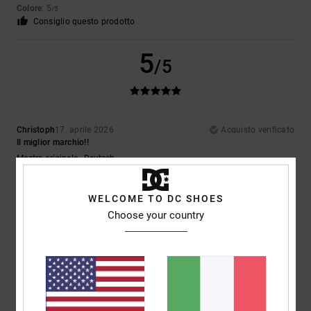
Colore
: 5
/5
Consiglio questo prodotto
5
/5
Christoph
17. aprile 2026
Acquisto verificato
Il miglior marchio!!
Mostra originale - Deutsch
Comfort
: 5
Rapporto qualità-prezzo
: 5
Taglia
: Piccolo
Materiale
: 5
/5
/5
/5
Colore
: 5
/5
Consiglio questo prodotto
WELCOME TO DC SHOES
Choose your country
5
/5
Alexander
21. febbraio 2026
Acquisto verificato