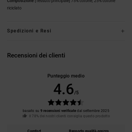
Composizione
[Tessuto principale] 75% cotone, 25% cotone
riciclato
Spedizioni e Resi
Recensioni dei clienti
Punteggio medio
4.6
/5
basato su
9 recensioni verificate
dal settembre 2025
Il 78% dei nostri clienti consiglia questo prodotto
Comfort
Rapporto qualità-prezzo