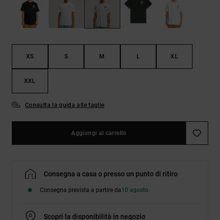
Borse e
risposte
zaini
alle
domande
più
Cinture e
frequenti e
portamonete
accedi al
XS
S
M
L
XL
nostro
modulo di
contatto.
XXL
Consulta
le FAQ
Consulta la guida alle taglie
Aggiungi al carrello
Consegna a casa o presso un punto di ritiro
Consegna prevista a partire da
10 agosto
Scopri la disponibilità in negozio