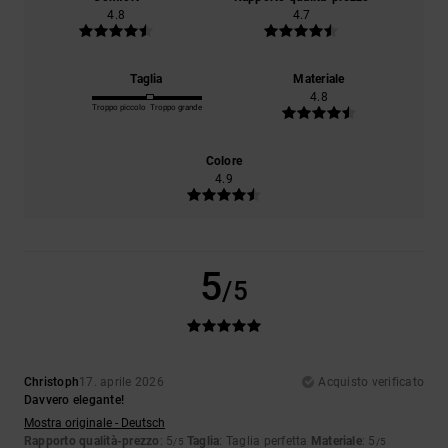
4.8
4.7
Taglia
Materiale
4.8
Troppo piccolo
Troppo grande
Colore
4.9
5
/5
Christoph
17. aprile 2026
Acquisto verificato
Davvero elegante!
Mostra originale - Deutsch
Rapporto qualità-prezzo
: 5
Taglia
: Taglia perfetta
Materiale
: 5
/5
/5