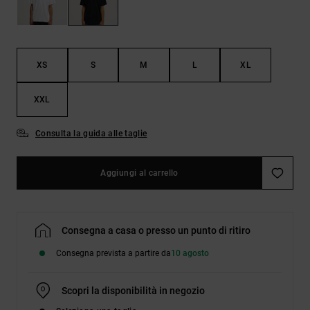
Borse e
risposte
zaini
alle
domande
più
Cinture e
frequenti e
XS
S
M
L
XL
portamonete
accedi al
nostro
modulo di
XXL
contatto.
Consulta la guida alle taglie
Consulta
le FAQ
Aggiungi al carrello
Consegna a casa o presso un punto di ritiro
Consegna prevista a partire da
10 agosto
Scopri la disponibilità in negozio