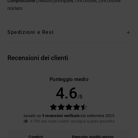
Composizione
[Tessuto principale] 75% cotone, 25% cotone
riciclato
Spedizioni e Resi
Recensioni dei clienti
Punteggio medio
4.6
/5
basato su
9 recensioni verificate
dal settembre 2025
Il 78% dei nostri clienti consiglia questo prodotto
Comfort
Rapporto qualità-prezzo