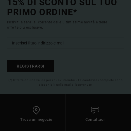
15% DI SCONTO SUL TUO
PRIMO ORDINE*
Iscriviti e sarai al corrente delle ultimissime novità e delle
offerte più esclusive.
REGISTRARSI
(*) Offerta on-line valida per i nuovi membri - Le condizioni complete sono
disponibili nella mail di benvenuto
Trova un negozio
Contattaci