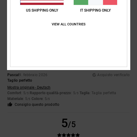
Verdeeeee
Mostra originale - Deutsch
US SHIPPING ONLY
IT SHIPPING ONLY
Comfort
: 5
Rapporto qualità-prezzo
: 4
Taglia
: Taglia perfetta
/5
/5
Materiale
: 5
Colore
: 5
/5
/5
VIEW ALL COUNTRIES
Consiglio questo prodotto
5
/5
Pascal
9. febbraio 2026
Acquisto verificato
Taglio perfetto
Mostra originale - Deutsch
Comfort
: 5
Rapporto qualità-prezzo
: 5
Taglia
: Taglia perfetta
/5
/5
Materiale
: 5
Colore
: 5
/5
/5
Consiglio questo prodotto
5
/5