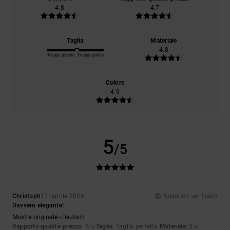
4.8
4.7
Taglia
Materiale
4.8
Troppo piccolo
Troppo grande
Colore
4.9
5
/5
Christoph
17. aprile 2026
Acquisto verificato
Davvero elegante!
Mostra originale - Deutsch
Rapporto qualità-prezzo
: 5
Taglia
: Taglia perfetta
Materiale
: 5
/5
/5