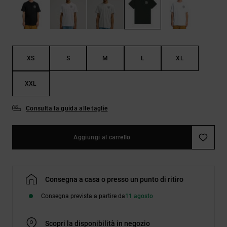
Borse e
risposte
zaini
alle
domande
più
Cinture e
frequenti e
portamonete
accedi al
XS
S
M
L
XL
nostro
modulo di
contatto.
XXL
Consulta
le FAQ
Consulta la guida alle taglie
Aggiungi al carrello
Consegna a casa o presso un punto di ritiro
Consegna prevista a partire da
11 agosto
Scopri la disponibilità in negozio