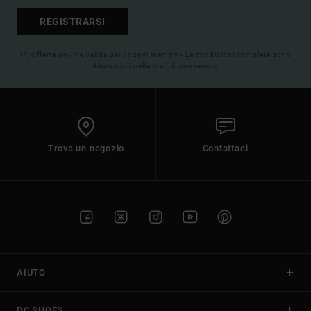
REGISTRARSI
(*) Offerta on-line valida per i nuovi membri - Le condizioni complete sono
disponibili nella mail di benvenuto
Trova un negozio
Contattaci
AIUTO
DC SHOES