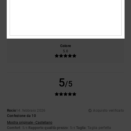
5.0
5.0
Taglia
Materiale
5.0
Troppo piccolo
Troppo grande
Colore
5.0
5
/5
Rocio
14. febbraio 2026
Acquisto verificato
Confezione da 10
Mostra originale - Castellano
Comfort
: 5
Rapporto qualità-prezzo
: 5
Taglia
: Taglia perfetta
/5
/5