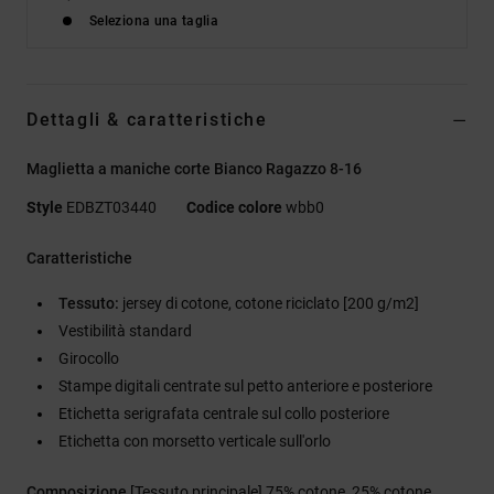
Seleziona una taglia
Dettagli & caratteristiche
Maglietta a maniche corte Bianco Ragazzo 8-16
Style
EDBZT03440
Codice colore
wbb0
Caratteristiche
Tessuto:
jersey di cotone, cotone riciclato [200 g/m2]
Vestibilità standard
Girocollo
Stampe digitali centrate sul petto anteriore e posteriore
Etichetta serigrafata centrale sul collo posteriore
Etichetta con morsetto verticale sull'orlo
Composizione
[Tessuto principale] 75% cotone, 25% cotone