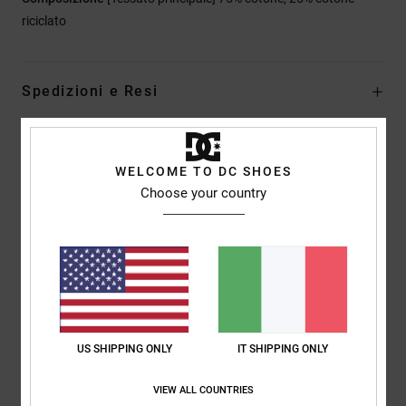
riciclato
Spedizioni e Resi
Recensioni dei clienti
WELCOME TO DC SHOES
Choose your country
Punteggio medio
5.0
/5
basato su
1 recensioni verificate
dal febbraio 2026
US SHIPPING ONLY
IT SHIPPING ONLY
Il 100% dei nostri clienti consiglia questo prodotto
VIEW ALL COUNTRIES
Comfort
Rapporto qualità-prezzo