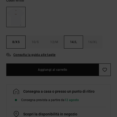
White
Colori
Borse e
risposte
zaini
alle
domande
più
Cinture e
frequenti e
portamonete
accedi al
nostro
modulo di
contatto.
8/XS
10/S
12/M
14/L
16/XL
Consulta
Consulta la guida alle taglie
le FAQ
Aggiungi al carrello
Consegna a casa o presso un punto di ritiro
Consegna prevista a partire da
12 agosto
Scopri la disponibilità in negozio