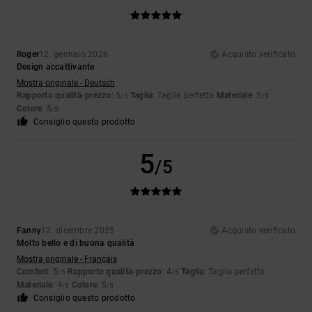
Roger
12. gennaio 2026
Acquisto verificato
Design accattivante
Mostra originale - Deutsch
Rapporto qualità-prezzo
: 5
Taglia
: Taglia perfetta
Materiale
: 5
/5
/5
Colore
: 5
/5
Consiglio questo prodotto
5
/5
Fanny
12. dicembre 2025
Acquisto verificato
Molto bello e di buona qualità
Mostra originale - Français
Comfort
: 5
Rapporto qualità-prezzo
: 4
Taglia
: Taglia perfetta
/5
/5
Materiale
: 4
Colore
: 5
/5
/5
Consiglio questo prodotto