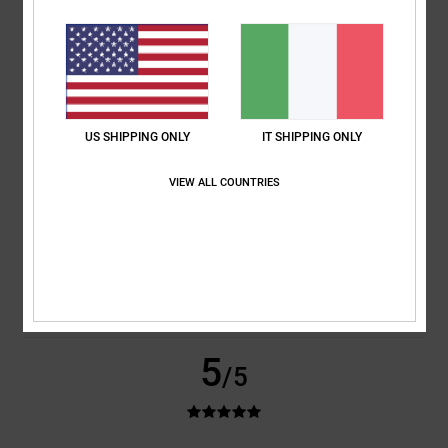
Mostra originale - Castellano
Comfort
: 4
Rapporto qualità-prezzo
: 4
Taglia
: Troppo grande
/5
/5
Materiale
: 4
Colore
: 4
/5
/5
5
/5
US SHIPPING ONLY
IT SHIPPING ONLY
VIEW ALL COUNTRIES
Matthias
24. febbraio 2026
Acquisto verificato
Tutto perfetto
Mostra originale - Deutsch
Comfort
: 5
Rapporto qualità-prezzo
: 5
Taglia
: Taglia perfetta
/5
/5
Materiale
: 5
Colore
: 5
/5
/5
Consiglio questo prodotto
5
/5