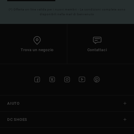
(*) Offerta on-line valida per i nuovi membri - Le condizioni complete sono
disponibili nella mail di benvenuto
Trova un negozio
Contattaci
AIUTO
DC SHOES