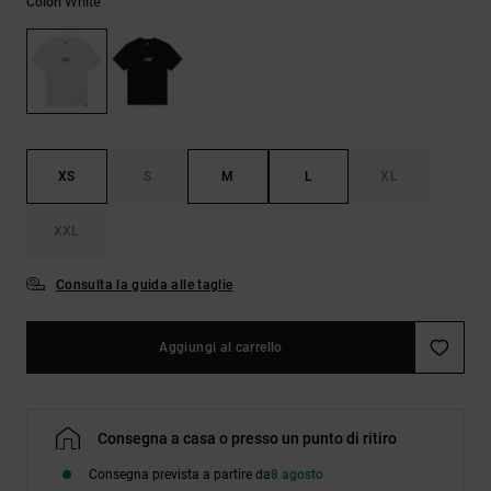
White
Colori
Borse e
risposte
zaini
alle
domande
più
Cinture e
frequenti e
portamonete
accedi al
nostro
modulo di
contatto.
XS
S
M
L
XL
Consulta
XXL
le FAQ
Consulta la guida alle taglie
Aggiungi al carrello
Consegna a casa o presso un punto di ritiro
Consegna prevista a partire da
8 agosto