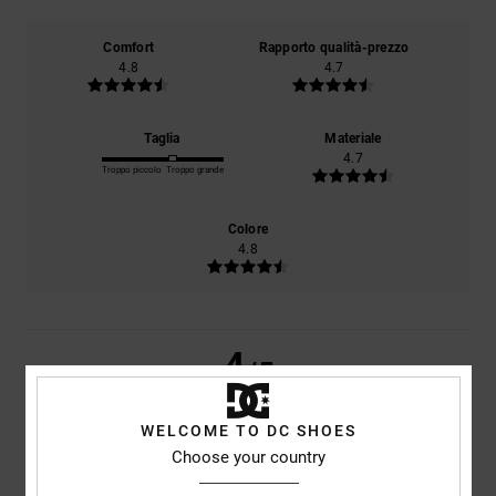
Comfort
Rapporto qualità-prezzo
4.8
4.7
Taglia
Materiale
4.7
Troppo piccolo
Troppo grande
Colore
4.8
4
/5
WELCOME TO DC SHOES
Choose your country
Alberto
5. maggio 2026
Acquisto verificato
Criterio