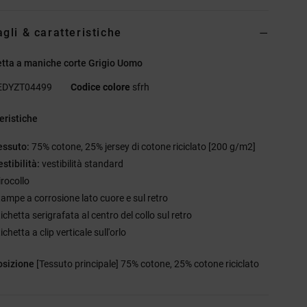
agli & caratteristiche
tta a maniche corte Grigio Uomo
EDYZT04499
Codice colore
sfrh
eristiche
essuto:
75% cotone, 25% jersey di cotone riciclato [200 g/m2]
stibilità:
vestibilità standard
irocollo
tampe a corrosione lato cuore e sul retro
ichetta serigrafata al centro del collo sul retro
ichetta a clip verticale sull'orlo
sizione
[Tessuto principale] 75% cotone, 25% cotone riciclato