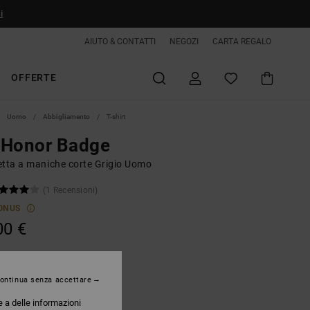
i
AIUTO & CONTATTI
NEGOZI
CARTA REGALO
OFFERTE
Uomo
Abbigliamento
T-shirt
 Honor Badge
etta a maniche corte Grigio Uomo
(1 Recensioni)
ONUS
00 €
Light Heather Grey
ontinua senza accettare
e a delle informazioni