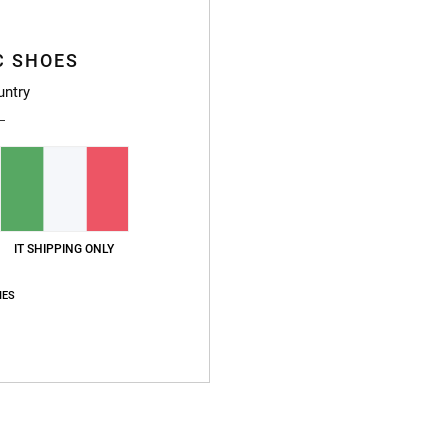
C SHOES
untry
IT SHIPPING ONLY
IES