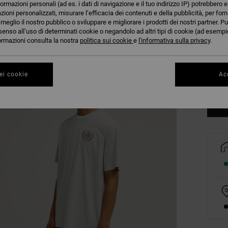
formazioni personali (ad es. i dati di navigazione e il tuo indirizzo IP) potrebbero e
azioni personalizzati, misurare l’efficacia dei contenuti e della pubblicità, per for
eglio il nostro pubblico o sviluppare e migliorare i prodotti dei nostri partner. Pu
senso all’uso di determinati cookie o negandolo ad altri tipi di cookie (ad esempio
nformazioni consulta la nostra
politica sui cookie
e
l'informativa sulla privacy
.
XS
ei cookie
Acc
Co