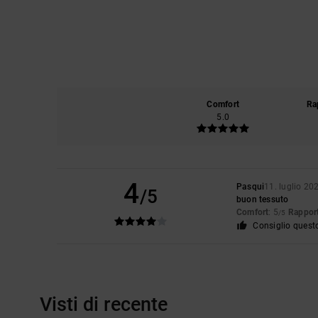
Comfort
Ra
5.0
4
Pasqui
11. luglio 20
/5
buon tessuto
Comfort
: 5
Rapport
/5
Consiglio quest
Visti di recente