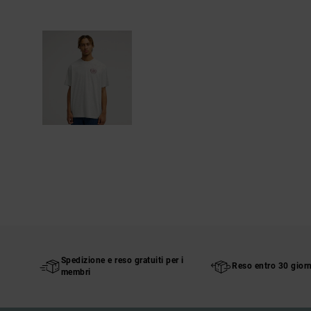
Spedizione e reso gratuiti per i
Reso entro 30 giorn
membri