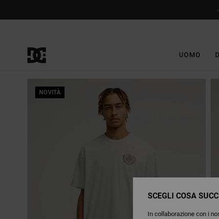
Salta
alle
informazioni
sul
prodotto
UOMO
NOVITÀ
SCEGLI COSA SUCC
In collaborazione con i nos