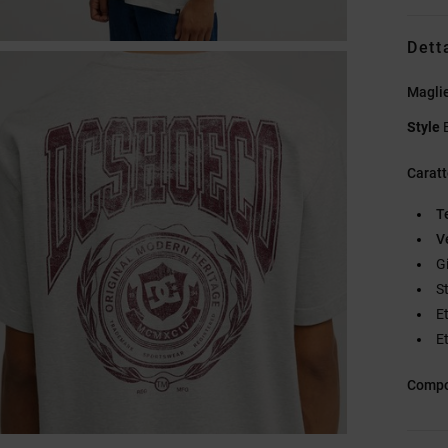
Dett
Maglie
Style
Caratt
T
Ve
G
S
Et
Et
Compo