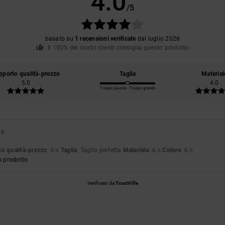
4.0
/5
basato su
1 recensioni verificate
dal luglio 2026
Il 100% dei nostri clienti consiglia questo prodotto
pporto qualità-prezzo
Taglia
Material
5.0
4.0
Troppo piccolo
Troppo grande
26
o qualità-prezzo
: 5
Taglia
: Taglia perfetta
Materiale
: 4
Colore
: 4
/5
/5
/5
o prodotto
Verificato da
TrustVille