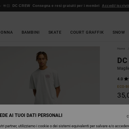
🤟🏻
DC CREW
Consegna e resi gratuiti per i membri
Accedi/ iscrivit
DONNA
BAMBINI
SKATE
COURT GRAFFIK
SNOW
Home
DC
Magli
4.0
ECO-B
35,
EDE AI TUOI DATI PERSONALI
Colori
C
tri partner, utilizziamo i cookie o dei sistemi equivalenti per salvare e/o acceder