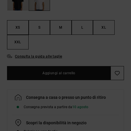
Borse e
risposte
zaini
alle
domande
più
Cinture e
frequenti e
XS
S
M
L
XL
portamonete
accedi al
nostro
modulo di
XXL
contatto.
Consulta la guida alle taglie
Consulta
le FAQ
Aggiungi al carrello
Consegna a casa o presso un punto di ritiro
Consegna prevista a partire da
10 agosto
Scopri la disponibilità in negozio