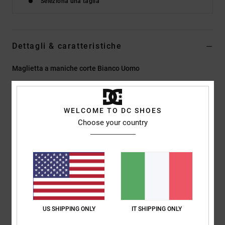
Seleziona una taglia
Dettagli & caratteristiche
Maglietta a maniche corte Bianco Uomo
Style
EDYZT04481
Codice colore
wht
Caratteristiche
WELCOME TO DC SHOES
Choose your country
Tessuto:
75% cotone, 25% jersey di cotone riciclato [200
g/m2]
Vestibilità:
vestibilità standard
Girocollo
Stampe digitali sul petto sinistro e sulla schiena
Etichetta serigrafata al centro del collo sul retro
Etichetta a clip verticale sull'orlo
US SHIPPING ONLY
IT SHIPPING ONLY