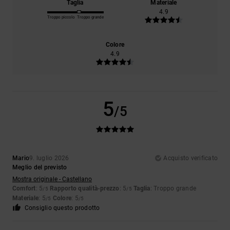
Taglia
Materiale
4.9
Troppo piccolo
Troppo grande
Colore
4.9
5
/5
Mario
9. luglio 2026
Acquisto verificato
Meglio del previsto
Mostra originale - Castellano
Comfort
: 5
Rapporto qualità-prezzo
: 5
Taglia
: Troppo grande
/5
/5
Materiale
: 5
Colore
: 5
/5
/5
Consiglio questo prodotto