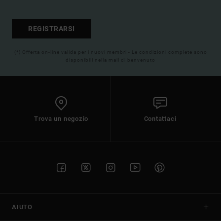
REGISTRARSI
(*) Offerta on-line valida per i nuovi membri - Le condizioni complete sono
disponibili nella mail di benvenuto
Trova un negozio
Contattaci
AIUTO