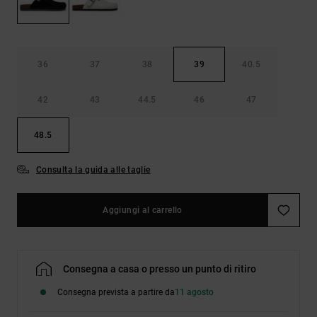
Borse e
risposte
zaini
alle
domande
più
Cinture e
frequenti e
36
37
38
39
40.5
portamonete
accedi al
nostro
42
43
44.5
46
47
modulo di
contatto.
48.5
Consulta
le FAQ
Consulta la guida alle taglie
Aggiungi al carrello
Consegna a casa o presso un punto di ritiro
Consegna prevista a partire da
11 agosto