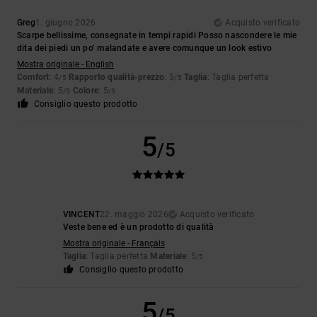
Greg
1. giugno 2026
Acquisto verificato
Scarpe bellissime, consegnate in tempi rapidi Posso nascondere le mie
dita dei piedi un po’ malandate e avere comunque un look estivo
Mostra originale - English
Comfort
: 4
Rapporto qualità-prezzo
: 5
Taglia
: Taglia perfetta
/5
/5
Materiale
: 5
Colore
: 5
/5
/5
Consiglio questo prodotto
5
/5
VINCENT
22. maggio 2026
Acquisto verificato
Veste bene ed è un prodotto di qualità
Mostra originale - Français
Taglia
: Taglia perfetta
Materiale
: 5
/5
Consiglio questo prodotto
5
/5