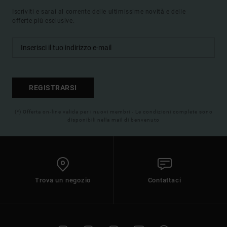
Iscriviti e sarai al corrente delle ultimissime novità e delle
offerte più esclusive.
REGISTRARSI
(*) Offerta on-line valida per i nuovi membri - Le condizioni complete sono
disponibili nella mail di benvenuto
Trova un negozio
Contattaci