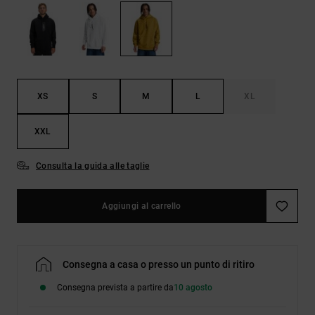
Borse e
risposte
zaini
alle
domande
più
Cinture e
frequenti e
portamonete
accedi al
nostro
XS
S
M
L
XL
modulo di
contatto.
XXL
Consulta
le FAQ
Consulta la guida alle taglie
Aggiungi al carrello
Consegna a casa o presso un punto di ritiro
Consegna prevista a partire da
10 agosto