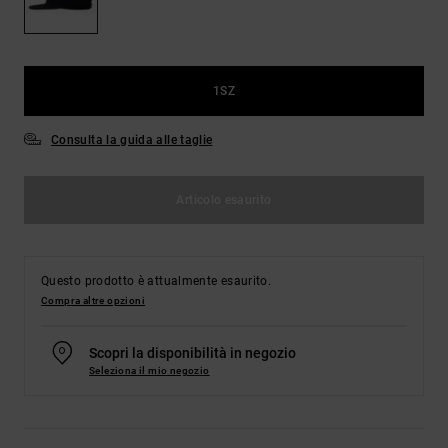
Borse e
risposte
zaini
alle
domande
più
Cinture e
frequenti e
1SZ
portamonete
accedi al
nostro
Consulta la guida alle taglie
modulo di
contatto.
Consulta
Articolo esaurito
le FAQ
Questo prodotto è attualmente esaurito.
Compra altre opzioni
Scopri la disponibilità in negozio
Seleziona il mio negozio