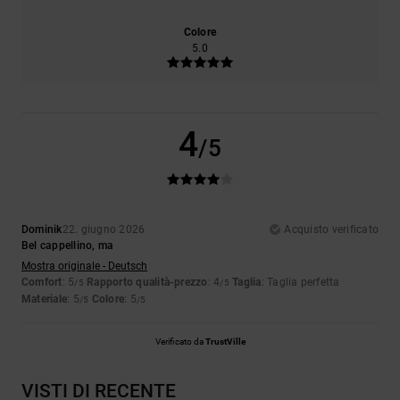
Colore
5.0
4
/5
Dominik
22. giugno 2026
Acquisto verificato
Bel cappellino, ma
Mostra originale - Deutsch
Comfort
: 5
Rapporto qualità-prezzo
: 4
Taglia
: Taglia perfetta
/5
/5
Materiale
: 5
Colore
: 5
/5
/5
Verificato da
TrustVille
VISTI DI RECENTE