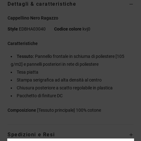
Dettagli & caratteristiche
Cappellino Nero Ragazzo
Style
EDBHA03040
Codice colore
kvj0
Caratteristiche
Tessuto:
Pannello frontale in schiuma di poliestere [105
g/m2] e pannelli posteriori in rete di poliestere
Tesa piatta
Stampa serigrafica ad alta densità al centro
Chiusura posteriore a scatto regolabile in plastica
Pacchetto di finiture DC
Composizione
[Tessuto principale] 100% cotone
Spedizioni e Resi