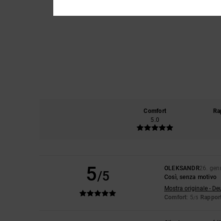
Comfort
Ra
5.0
5
OLEKSANDR
26. gen
/5
Così, senza motivo
Mostra originale - De
Comfort
: 5
Rapport
/5