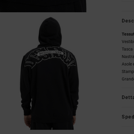
Desc
Tessu
Vestib
Tasca
Nastra
Asole 
Stampa
Grande
Dett
Sped