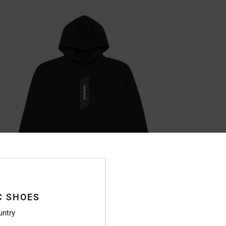
C SHOES
untry