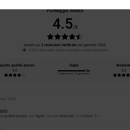
Punteggio medio
4.5
/5
basato su
2 recensioni verificate
dal gennaio 2026
Il 50% dei nostri clienti consiglia questo prodotto
pporto qualità-prezzo
Taglia
Material
4.0
5.0
Troppo piccolo
Troppo grande
naio 2026
utsch
o qualità-prezzo
: 4
Taglia
: Grande
Materiale
: 5
Colore
: 5
/5
/5
/5