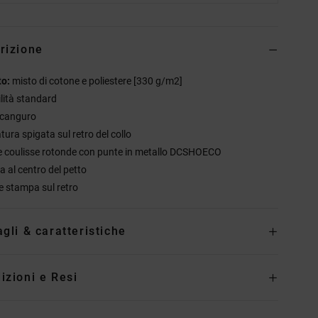
rizione
to:
misto di cotone e poliestere [330 g/m2]
ilità standard
 canguro
tura spigata sul retro del collo
e coulisse rotonde con punte in metallo DCSHOECO
 al centro del petto
 stampa sul retro
agli & caratteristiche
izioni e Resi