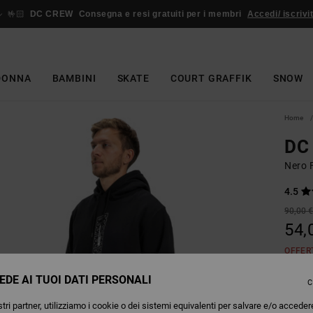
🤟🏻
DC CREW
Consegna e resi gratuiti per i membri
Accedi/ iscrivit
DONNA
BAMBINI
SKATE
COURT GRAFFIK
SNOW
Home
DC
Nero 
4.5
90,00 
54,
OFFER
EDE AI TUOI DATI PERSONALI
C
Colori
tri partner, utilizziamo i cookie o dei sistemi equivalenti per salvare e/o acceder