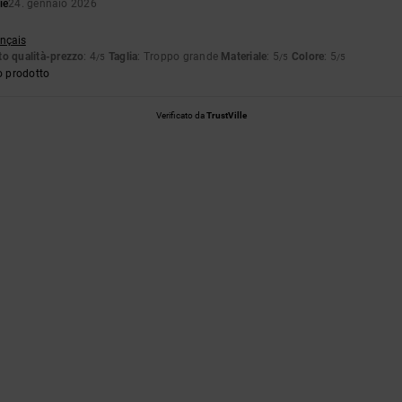
ié
24. gennaio 2026
ançais
o qualità-prezzo
: 4
Taglia
: Troppo grande
Materiale
: 5
Colore
: 5
/5
/5
/5
o prodotto
Verificato da
TrustVille