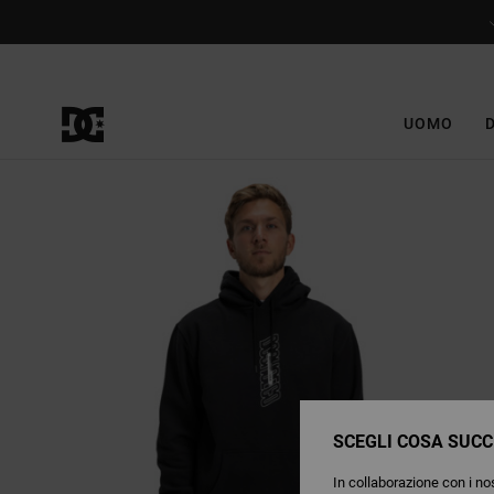
Salta
alle
informazioni
sul
prodotto
UOMO
SCEGLI COSA SUCC
In collaborazione con i nos