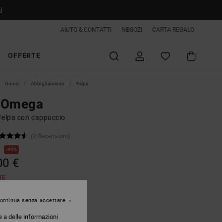
i
AIUTO & CONTATTI
NEGOZI
CARTA REGALO
OFFERTE
Uomo
Abbigliamento
Felpe
 Omega
Felpa con cappuccio
(2 Recensioni)
€
40%
00 €
TE
ontinua senza accettare
Black
e a delle informazioni