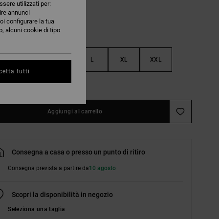
ssere utilizzati per:
nire annunci
oi configurare la tua
, alcuni cookie di tipo
S
M
L
XL
XXL
etta tutti
nsulta la guida alle taglie
Aggiungi al carrello
Consegna a casa o presso un punto di ritiro
Consegna prevista a partire da
10 agosto
Scopri la disponibilità in negozio
Seleziona una taglia