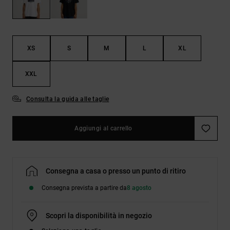
Borse e
risposte
zaini
alle
domande
più
Cinture e
frequenti e
XS
S
M
L
XL
portamonete
accedi al
nostro
modulo di
XXL
contatto.
Consulta la guida alle taglie
Consulta
le FAQ
Aggiungi al carrello
Consegna a casa o presso un punto di ritiro
Consegna prevista a partire da
8 agosto
Scopri la disponibilità in negozio