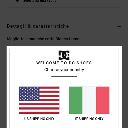
Seleziona una taglia
Dettagli & caratteristiche
Maglietta a maniche corte Bianco Uomo
Style
EDYZT04479
Codice colore
wht
Caratteristiche
WELCOME TO DC SHOES
Choose your country
Tessuto:
75% cotone, 25% jersey di cotone riciclato [200
g/m2]
Vestibilità:
vestibilità standard
Girocollo
Stampe digitali al centro del petto
Etichetta serigrafata al centro del collo sul retro
Etichetta a clip verticale sull'orlo
US SHIPPING ONLY
IT SHIPPING ONLY