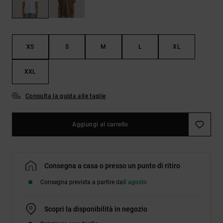
Borse e
risposte
zaini
alle
domande
più
Cinture e
frequenti e
XS
S
M
L
XL
portamonete
accedi al
nostro
modulo di
XXL
contatto.
Consulta la guida alle taglie
Consulta
le FAQ
Aggiungi al carrello
Consegna a casa o presso un punto di ritiro
Consegna prevista a partire da
8 agosto
Scopri la disponibilità in negozio