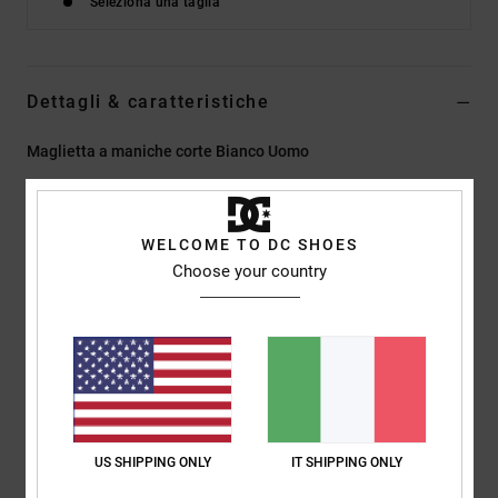
Seleziona una taglia
Dettagli & caratteristiche
Maglietta a maniche corte Bianco Uomo
Style
EDYZT04505
Codice colore
wht
Caratteristiche
WELCOME TO DC SHOES
Choose your country
Tessuto:
75% cotone, 25% jersey di cotone riciclato [200
g/m2]
Vestibilità:
vestibilità standard
Girocollo
Stampe a corrosione lato cuore e sul retro
Etichetta serigrafata al centro del collo sul retro
Etichetta a clip verticale sull'orlo
US SHIPPING ONLY
IT SHIPPING ONLY