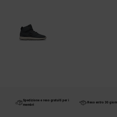
Spedizione e reso gratuiti per i
Reso entro 30 giorn
membri