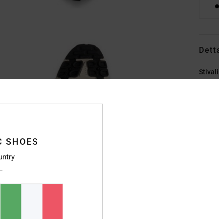
Dett
Stival
Style
Caratt
T
C SHOES
An
L
untry
R
I
S
B