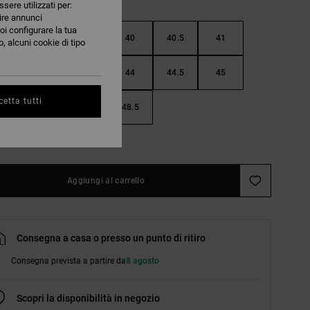
ssere utilizzati per:
nire annunci
oi configurare la tua
38.5
39
40
40.5
41
, alcuni cookie di tipo
42.5
43
44
44.5
45
etta tutti
46.5
47
48.5
nsulta la guida alle taglie
Aggiungi al carrello
Consegna a casa o presso un punto di ritiro
Consegna prevista a partire da
8 agosto
Scopri la disponibilità in negozio