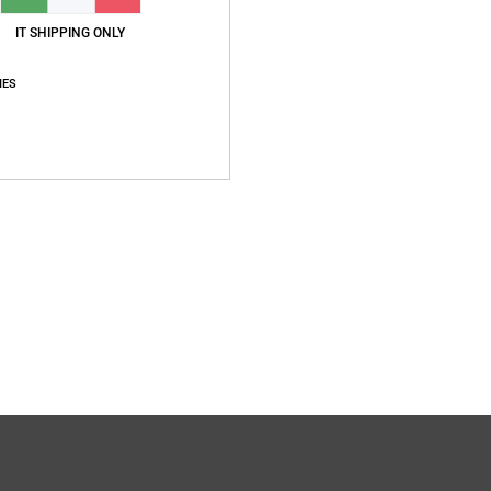
Compo
IT SHIPPING ONLY
IES
Sped