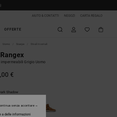
i
AIUTO & CONTATTI
NEGOZI
CARTA REGALO
OFFERTE
Uomo
Scarpe
Stivali Invernali
 Rangex
i impermeabili Grigio Uomo
,00 €
Dark Shadow
ontinua senza accettare
e a delle informazioni