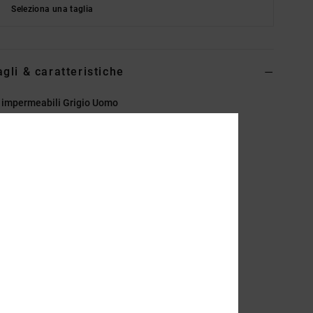
Seleziona una taglia
agli & caratteristiche
i impermeabili Grigio Uomo
EDYB500001
Codice colore
dsd
eristiche
essuto:
pelle o pelle scamosciata resistente
elli a D e ganci per allacciatura rapida
ogo DC in TPR
inforzo sul tallone in TPR
ntersuola DC Unilite
uola Tread On
ase Cupsole in gomma