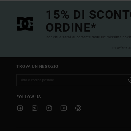
15% DI SCONT
ORDINE*
Iscriviti e sarai al corrente delle ultimissime novi
(*) Offerta 
TROVA UN NEGOZIO
FOLLOW US