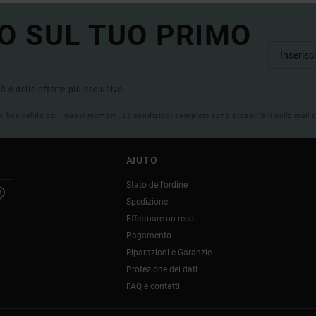
O SUL TUO PRIMO
tà e delle offerte più esclusive.
on-line valida per i nuovi membri - Le condizioni complete sono disponibili nella mail
AIUTO
Stato dell'ordine
Spedizione
Effettuare un reso
Pagamento
Riparazioni e Garanzie
Protezione dei dati
FAQ e contatti