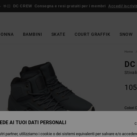
🤟🏻
DC CREW
Consegna e resi gratuiti per i membri
Accedi/ iscrivit
DONNA
BAMBINI
SKATE
COURT GRAFFIK
SNOW
Home
DC
Stival
105
Colori
EDE AI TUOI DATI PERSONALI
C
tri partner, utilizziamo i cookie o dei sistemi equivalenti per salvare e/o acceder