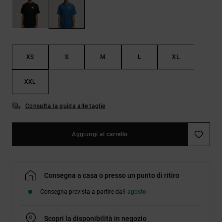
Borse e
risposte
zaini
alle
domande
più
Cinture e
frequenti e
portamonete
accedi al
XS
S
M
L
XL
nostro
modulo di
contatto.
XXL
Consulta
le FAQ
Consulta la guida alle taglie
Aggiungi al carrello
Consegna a casa o presso un punto di ritiro
Consegna prevista a partire da
8 agosto
Scopri la disponibilità in negozio