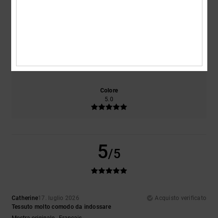
Comfort
Rapporto qualità-prezzo
5.0
5.0
Taglia
Materiale
5.0
Troppo piccolo
Troppo grande
Colore
5.0
5
/5
Catherine
17. luglio 2026
Acquisto verificato
Tessuto molto comodo da indossare