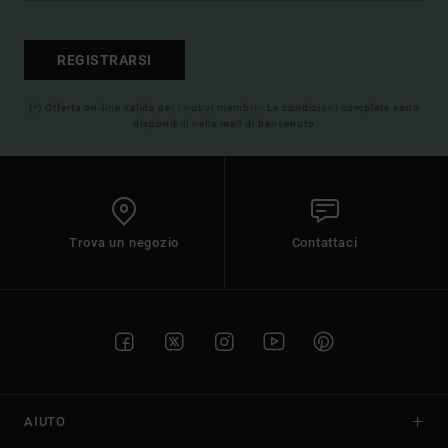
REGISTRARSI
(*) Offerta on-line valida per i nuovi membri - Le condizioni complete sono
disponibili nella mail di benvenuto
Trova un negozio
Contattaci
AIUTO