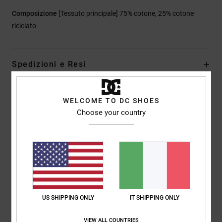
Composizione
[Tessuto principale] 75% cotone, 25% cotone
riciclato
Spedizioni e Resi
WELCOME TO DC SHOES
Recensioni dei clienti
Choose your country
Punteggio medio
5.0
/5
US SHIPPING ONLY
IT SHIPPING ONLY
basato su
1 recensioni verificate
dal luglio 2026
Il 100% dei nostri clienti consiglia questo prodotto
VIEW ALL COUNTRIES