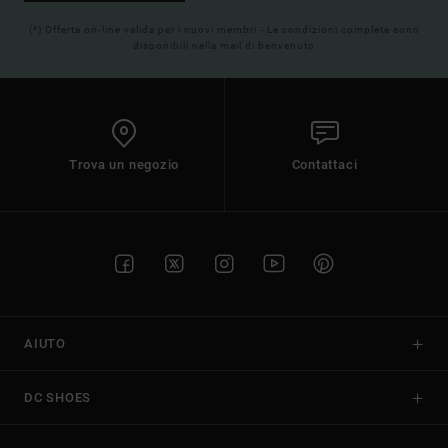
(*) Offerta on-line valida per i nuovi membri - Le condizioni complete sono
disponibili nella mail di benvenuto
Trova un negozio
Contattaci
AIUTO
DC SHOES